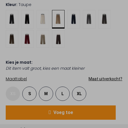
Kleur:
Taupe
Kies je maat:
Dit item valt groot, kies een maat kleiner
Maattabel
Maat uitverkocht?
XS
S
M
L
XL
Voeg toe