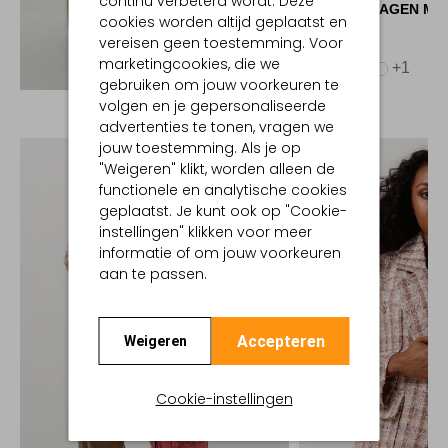
continu verbeterd wordt. Deze
COPENHAGEN MU
cookies worden altijd geplaatst en
Blazer
vereisen geen toestemming. Voor
€ 199,99
marketingcookies, die we
+1
Ontdek de look
gebruiken om jouw voorkeuren te
volgen en je gepersonaliseerde
advertenties te tonen, vragen we
jouw toestemming. Als je op
"Weigeren" klikt, worden alleen de
functionele en analytische cookies
geplaatst. Je kunt ook op "Cookie-
instellingen" klikken voor meer
informatie of om jouw voorkeuren
aan te passen.
Accepteren
Weigeren
Cookie-instellingen