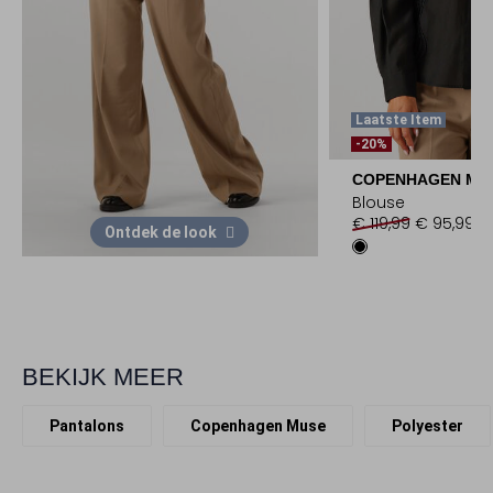
Laatste Item
-20%
COPENHAGEN MU
Blouse
€ 119,99
€ 95,99
Ontdek de look
BEKIJK MEER
Pantalons
Copenhagen Muse
Polyester