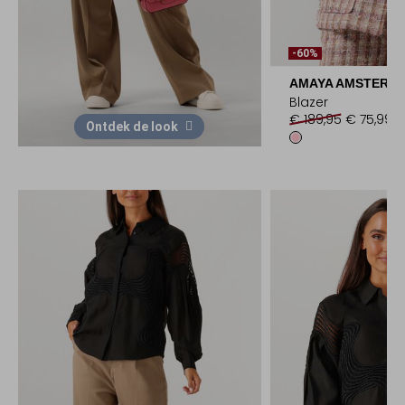
-60%
AMAYA AMSTERD
Blazer
€ 189,95
€ 75,99
Ontdek de look