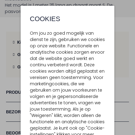
Het model is 1 meter 76 lang en draagt maat S.
De
pasvorm is
losvallend
.
COOKIES
Om jou zo goed mogelijk van
dienst te zijn, gebruiken we cookies
Kies zelf je bezorgmoment
op onze website. Functionele en
analytische cookies zorgen ervoor
Gratis verzending
vanaf € 100,-
dat de website goed werkt en
continu verbeterd wordt. Deze
Gratis retour
binnen 30 dagen
cookies worden altijd geplaatst en
vereisen geen toestemming. Voor
marketingcookies, die we
gebruiken om jouw voorkeuren te
PRODUCT INFORMATIE
volgen en je gepersonaliseerde
advertenties te tonen, vragen we
jouw toestemming. Als je op
BEZORGEN & RETOURNEREN
"Weigeren" klikt, worden alleen de
functionele en analytische cookies
geplaatst. Je kunt ook op "Cookie-
(1)
1
5
BEOORDELINGEN
instellingen" klikken voor meer
5
/5