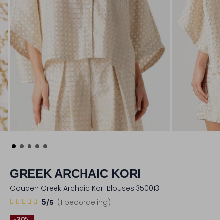
GREEK ARCHAIC KORI
Gouden Greek Archaic Kori Blouses 350013
1
5
5
(1 beoordeling)
/5
Sterren
-30%