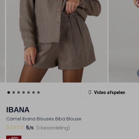
Video afspelen
IBANA
Camel Ibana Blouses Biba Blouse
1
5
5
(1 beoordeling)
/5
Sterren
-40%