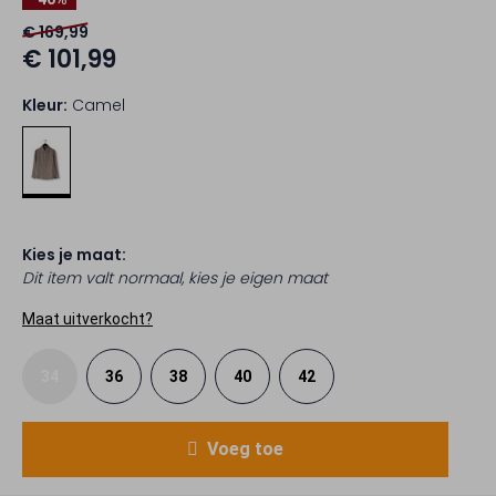
€ 169,99
€ 101,99
Kleur:
Camel
Kies je maat:
Dit item valt normaal, kies je eigen maat
Maat uitverkocht?
34
36
38
40
42
Voeg toe