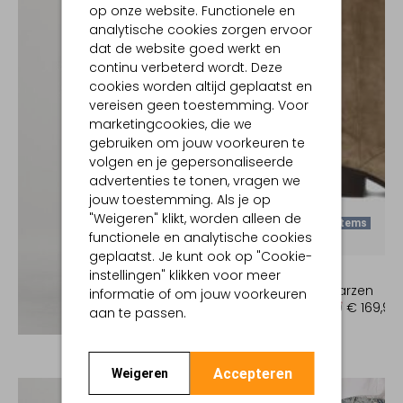
op onze website. Functionele en
analytische cookies zorgen ervoor
dat de website goed werkt en
continu verbeterd wordt. Deze
cookies worden altijd geplaatst en
vereisen geen toestemming. Voor
marketingcookies, die we
gebruiken om jouw voorkeuren te
volgen en je gepersonaliseerde
advertenties te tonen, vragen we
jouw toestemming. Als je op
"Weigeren" klikt, worden alleen de
Laatste Items
functionele en analytische cookies
-50%
geplaatst. Je kunt ook op "Cookie-
TORAL
instellingen" klikken voor meer
Hoge laarzen
informatie of om jouw voorkeuren
€ 339,99
€ 169,99
aan te passen.
Ontdek de look
Accepteren
Weigeren