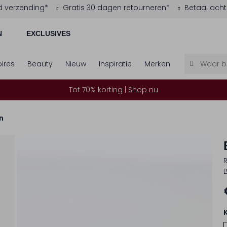
d verzending*
Gratis 30 dagen retourneren*
Betaal acht
N
EXCLUSIVES
ires
Beauty
Nieuw
Inspiratie
Merken
Tot 70% korting |
Shop nu
n