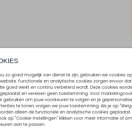
OKIES
BEZORGEN & RETOURNEREN
u zo goed mogelijk van dienst te zijn, gebruiken we cookies o
website. Functionele en analytische cookies zorgen ervoor dat
te goed werkt en continu verbeterd wordt. Deze cookies word
d geplaatst en vereisen geen toestemming. Voor marketingcook
TELLING & PASVORM
OMSCHRIJVING
e gebruiken om jouw voorkeuren te volgen en je gepersonalis
Dames, ontdek het CHERRY KIS
deaux
tenties te tonen, vragen we jouw toestemming. Als je op "Weig
bordeauxkleurige sieraad hee
assic Tailoring
, worden alleen de functionele en analytische cookies geplaatst.
segmenten vormen samen een
ook op "Cookie-instellingen" klikken voor meer informatie of o
valt. Draag de armband en vo
euren aan te passen.
garderobe. Combineer hem me