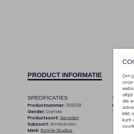
CO
PRODUCT INFORMATIE
Om jo
onze 
websi
altij
SPECIFICATIES
SAMENS
die w
Productnummer:
369328
Kleur:
Bor
adver
Gender:
Dames
Trends:
Cl
klikt
Productsoort:
Sieraden
kunt 
Subsoort:
Armbanden
voork
Merk:
Bonnie Studios