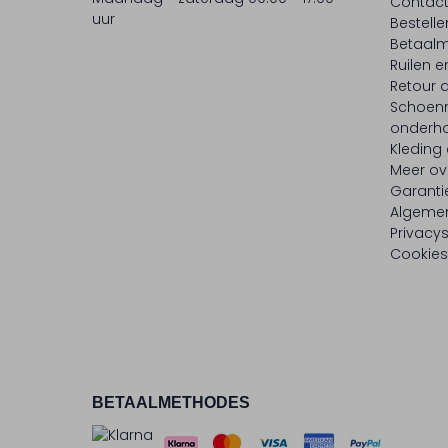
Contac
uur
Bestell
Betaalm
Ruilen e
Retour
Schoen
onderh
Kleding
Meer ov
Garanti
Algeme
Privacy
Cookies
BETAALMETHODES