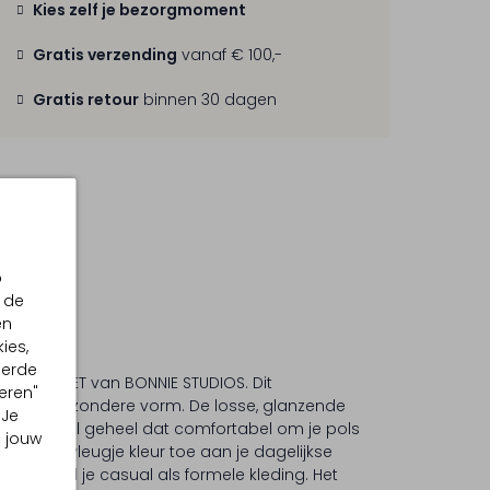
Kies zelf je bezorgmoment
Gratis verzending
vanaf € 100,-
Gratis retour
binnen 30 dagen
p
 de
en
ies,
eerde
S BRACELET van BONNIE STUDIOS. Dit
eren"
ft een bijzondere vorm. De losse, glanzende
 Je
 soepel geheel dat comfortabel om je pols
m jouw
eg een vleugje kleur toe aan je dagelijkse
t zowel je casual als formele kleding. Het