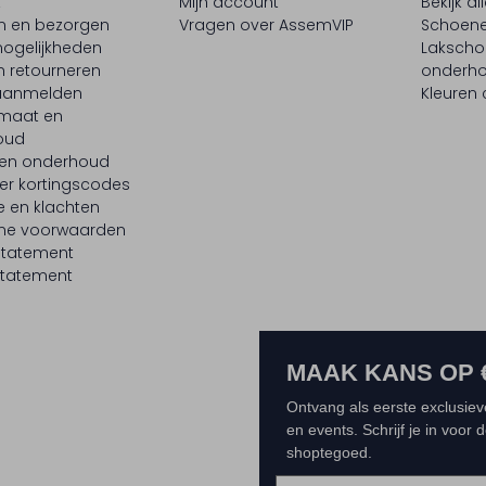
t
Mijn account
Bekijk al
en en bezorgen
Vragen over AssemVIP
Schoene
ogelijkheden
Laksch
n retourneren
onderh
 aanmelden
Kleuren
maat en
oud
 en onderhoud
er kortingscodes
e en klachten
ne voorwaarden
statement
tatement
MAAK KANS OP 
Ontvang als eerste exclusiev
en events. Schrijf je in voor
shoptegoed.