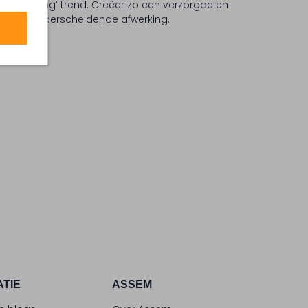
sic Tailoring’ trend. Creëer zo een verzorgde en
tfit een onderscheidende afwerking.
ATIE
ASSEM