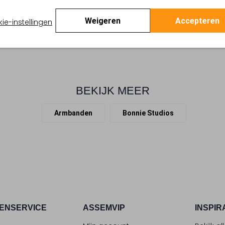
ontwerp sluit aan bij de ‘Clas
gepolijste look en geef je ou
Weigeren
Accepteren
ie-instellingen
BEKIJK MEER
Armbanden
Bonnie Studios
ENSERVICE
ASSEMVIP
INSPIR