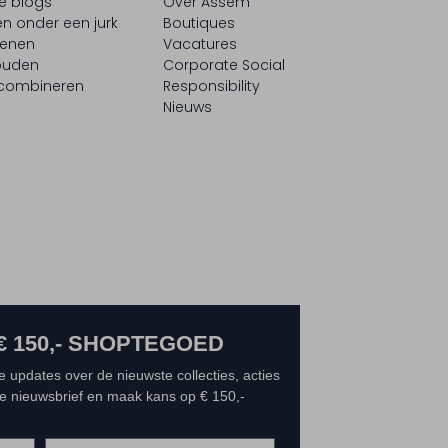
le blogs
Over Assem
n onder een jurk
Boutiques
oenen
Vacatures
ouden
Corporate Social
 combineren
Responsibility
Nieuws
€ 150,- SHOPTEGOED
e updates over de nieuwste collecties, acties
 de nieuwsbrief en maak kans op € 150,-