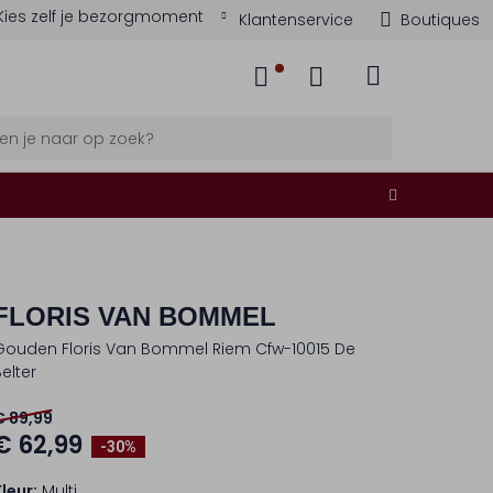
Kies zelf je bezorgmoment
Klantenservice
Boutiques
FLORIS VAN BOMMEL
Gouden Floris Van Bommel Riem Cfw-10015 De
elter
€ 89,99
€ 62,99
-30%
Kleur:
Multi