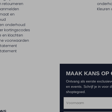
n retourneren
onderh
 aanmelden
Kleuren
maat en
oud
 en onderhoud
er kortingscodes
e en klachten
ne voorwaarden
statement
tatement
MAAK KANS OP 
Ontvang als eerste exclusiev
en events. Schrijf je in voor
shoptegoed.
ONS