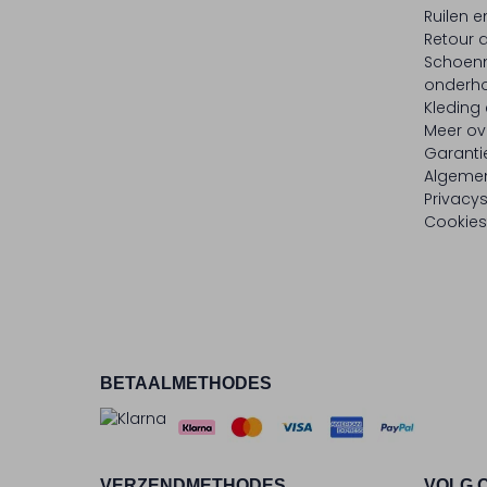
Ruilen e
Retour
Schoen
onderh
Kleding
Meer ov
Garanti
Algeme
Privacy
Cookies
BETAALMETHODES
VERZENDMETHODES
VOLG 