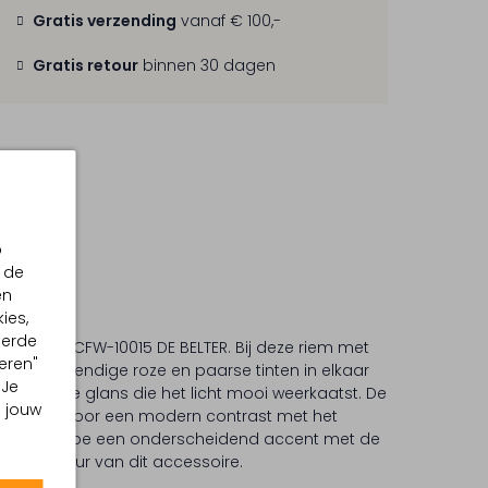
Gratis verzending
vanaf € 100,-
Gratis retour
binnen 30 dagen
p
 de
en
ies,
eerde
 BOMMEL CFW-10015 DE BELTER. Bij deze riem met
eren"
loeien levendige roze en paarse tinten in elkaar
 Je
 iriserende glans die het licht mooi weerkaatst. De
m jouw
esp zorgt voor een modern contrast met het
uw garderobe een onderscheidend accent met de
dere textuur van dit accessoire.