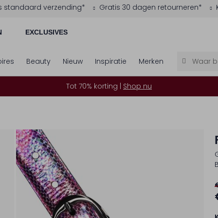
s standaard verzending*
Gratis 30 dagen retourneren*
N
EXCLUSIVES
ires
Beauty
Nieuw
Inspiratie
Merken
Tot 70% korting |
Shop nu
B