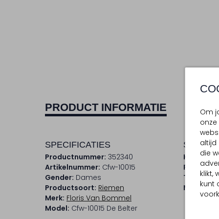
CO
PRODUCT INFORMATIE
Om jo
onze 
websi
altij
SPECIFICATIES
SAMENS
die w
Productnummer:
352340
Kleur:
Mult
adver
Artikelnummer:
Cfw-10015
Print:
Slan
klikt
Gender:
Dames
Trends:
A
kunt 
Productsoort:
Riemen
Materiaal
voork
Merk:
Floris Van Bommel
Model:
Cfw-10015 De Belter