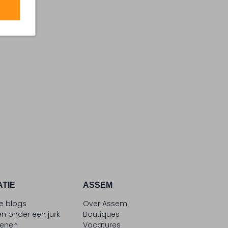
ATIE
ASSEM
le blogs
Over Assem
n onder een jurk
Boutiques
oenen
Vacatures