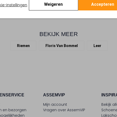
Weigeren
Accepteren
ie-instellingen
BEKIJK MEER
Riemen
Floris Van Bommel
Leer
ENSERVICE
ASSEMVIP
INSPIR
t
Mijn account
Bekijk al
en en bezorgen
Vragen over AssemVIP
Schoene
ogelijkheden
Laksch