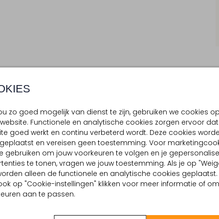
OKIES
BEZORGEN & RETOURNEREN
u zo goed mogelijk van dienst te zijn, gebruiken we cookies o
website. Functionele en analytische cookies zorgen ervoor dat
te goed werkt en continu verbeterd wordt. Deze cookies word
d geplaatst en vereisen geen toestemming. Voor marketingcook
TELLING & PASVORM
OMSCHRIJVING
e gebruiken om jouw voorkeuren te volgen en je gepersonalis
Dames, ontdek de FLORIS VAN
i
tenties te tonen, vragen we jouw toestemming. Als je op "Weig
gedetailleerde slangenprint v
genprint
, worden alleen de functionele en analytische cookies geplaatst.
over. Het oppervlak heeft een
nimal
ook op "Cookie-instellingen" klikken voor meer informatie of o
strakke, ovale en donkere g
 buitenkant:
Leer
euren aan te passen.
levendige patroon. Geef jo
expressieve kleuren en bijzon