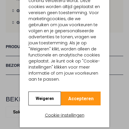
continu verbeterd wordt. Deze
cookies worden altijd geplaatst en
Gratis verzending
vanaf € 100,-
vereisen geen toestemming. Voor
marketingcookies, die we
Gratis retour
binnen 30 dagen
gebruiken om jouw voorkeuren te
volgen en je gepersonaliseerde
advertenties te tonen, vragen we
jouw toestemming. Als je op
PRODUCT INFORMATIE
"Weigeren" klikt, worden alleen de
functionele en analytische cookies
geplaatst. Je kunt ook op "Cookie-
BEZORGEN & RETOURNEREN
instellingen" klikken voor meer
informatie of om jouw voorkeuren
aan te passen.
BEKIJK MEER
Accepteren
Weigeren
Sokken
Falke
Textiel
Cookie-instellingen