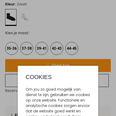
Kleur:
Zwart
Kies je maat:
35-36
37-38
39-41
42-43
44-45
Voeg toe
COOKIES
Bekijk winkelvoorraad
Om jou zo goed mogelijk van
Reserveer direct in een van onze 19 boutiques
dienst te zijn, gebruiken we cookies
op onze website. Functionele en
analytische cookies zorgen ervoor
dat de website goed werkt en
Kies zelf je bezorgmoment