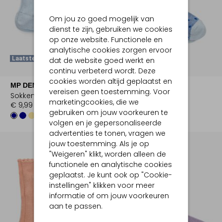
Om jou zo goed mogelijk van
dienst te zijn, gebruiken we cookies
op onze website. Functionele en
analytische cookies zorgen ervoor
Laatste Maten
Laatste Maten
dat de website goed werkt en
continu verbeterd wordt. Deze
cookies worden altijd geplaatst en
MP DENMARK
MP DENMARK
vereisen geen toestemming. Voor
Sokken
Sokken
marketingcookies, die we
€ 9,99
€ 9,99
gebruiken om jouw voorkeuren te
volgen en je gepersonaliseerde
advertenties te tonen, vragen we
jouw toestemming. Als je op
"Weigeren" klikt, worden alleen de
functionele en analytische cookies
geplaatst. Je kunt ook op "Cookie-
instellingen" klikken voor meer
informatie of om jouw voorkeuren
aan te passen.