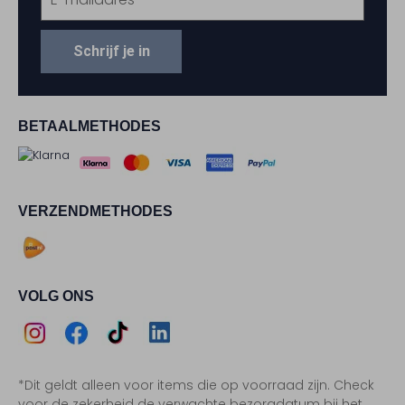
Schrijf je in
BETAALMETHODES
VERZENDMETHODES
VOLG ONS
Assem
Assem
Assem
Assem
*Dit geldt alleen voor items die op voorraad zijn. Check
Instagram
Facebook
TikTok
LinkedIn
voor de zekerheid de verwachte bezorgdatum bij het