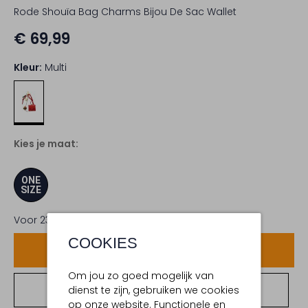
Rode Shouïa Bag Charms Bijou De Sac Wallet
€ 69,99
Kleur:
Multi
Kies je maat:
ONE
SIZE
Voor 23:59 uur besteld,
maandag in huis
COOKIES
Voeg toe
Om jou zo goed mogelijk van
dienst te zijn, gebruiken we cookies
Bekijk winkelvoorraad
op onze website. Functionele en