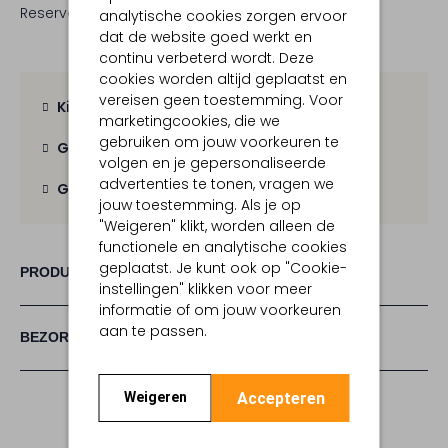
Reserveer direct in een van onze 19 boutiques
analytische cookies zorgen ervoor
dat de website goed werkt en
continu verbeterd wordt. Deze
cookies worden altijd geplaatst en
vereisen geen toestemming. Voor
Kies zelf je bezorgmoment
marketingcookies, die we
gebruiken om jouw voorkeuren te
Gratis verzending
vanaf € 100,-
volgen en je gepersonaliseerde
advertenties te tonen, vragen we
Gratis retour
binnen 30 dagen
jouw toestemming. Als je op
"Weigeren" klikt, worden alleen de
functionele en analytische cookies
geplaatst. Je kunt ook op "Cookie-
PRODUCT INFORMATIE
instellingen" klikken voor meer
informatie of om jouw voorkeuren
aan te passen.
BEZORGEN & RETOURNEREN
Accepteren
Weigeren