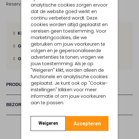
Reserveer direct in een van onze 19 boutiques
analytische cookies zorgen ervoor
dat de website goed werkt en
continu verbeterd wordt. Deze
cookies worden altijd geplaatst en
vereisen geen toestemming. Voor
Kies zelf je bezorgmoment
marketingcookies, die we
gebruiken om jouw voorkeuren te
Gratis verzending
vanaf € 100,-
volgen en je gepersonaliseerde
advertenties te tonen, vragen we
Gratis retour
binnen 30 dagen
jouw toestemming. Als je op
"Weigeren" klikt, worden alleen de
functionele en analytische cookies
geplaatst. Je kunt ook op "Cookie-
PRODUCT INFORMATIE
instellingen" klikken voor meer
informatie of om jouw voorkeuren
aan te passen.
BEZORGEN & RETOURNEREN
Accepteren
Weigeren