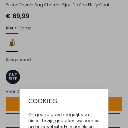
Bruine Shouïa Bag Charms Bijou De Sac Fluffy Coat
€ 69,99
Kleur:
Camel
Kies je maat:
ONE
SIZE
Voor 23:59 uur besteld,
dinsdag in huis
COOKIES
Voeg toe
Om jou zo goed mogelijk van
dienst te zijn, gebruiken we cookies
Bekijk winkelvoorraad
op onze website. Functionele en