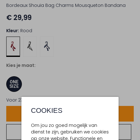
Bordeaux Shouïa Bag Charms Mousqueton Bandana
€ 29,99
Kleur:
Rood
Kies je maat:
ONE
SIZE
Voor 23:59 uur besteld,
maandag in huis
COOKIES
Voeg toe
Om jou zo goed mogelijk van
dienst te zijn, gebruiken we cookies
Bekijk winkelvoorraad
op onze website. Functionele en