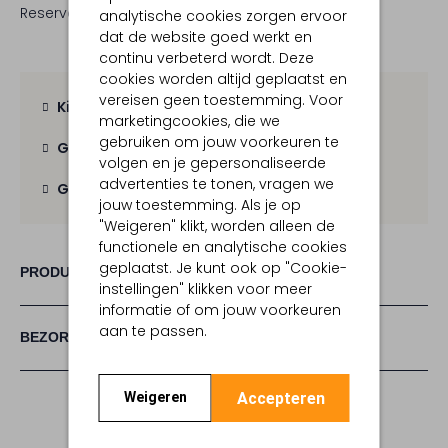
Reserveer direct in een van onze 19 boutiques
analytische cookies zorgen ervoor
dat de website goed werkt en
continu verbeterd wordt. Deze
cookies worden altijd geplaatst en
vereisen geen toestemming. Voor
Kies zelf je bezorgmoment
marketingcookies, die we
gebruiken om jouw voorkeuren te
Gratis verzending
vanaf € 100,-
volgen en je gepersonaliseerde
advertenties te tonen, vragen we
Gratis retour
binnen 30 dagen
jouw toestemming. Als je op
"Weigeren" klikt, worden alleen de
functionele en analytische cookies
geplaatst. Je kunt ook op "Cookie-
PRODUCT INFORMATIE
instellingen" klikken voor meer
informatie of om jouw voorkeuren
aan te passen.
BEZORGEN & RETOURNEREN
Accepteren
Weigeren