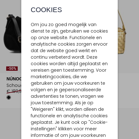
COOKIES
Om jou zo goed mogelijk van
dienst te zijn, gebruiken we cookies
op onze website. Functionele en
analytische cookies zorgen ervoor
dat de website goed werkt en
continu verbeterd wordt. Deze
cookies worden altijd geplaatst en
-50%
-70%
vereisen geen toestemming. Voor
marketingcookies, die we
NÚNOO
NÚNOO
gebruiken om jouw voorkeuren te
Schoudertas
Schoudertas
volgen en je gepersonaliseerde
€ 189,99
€ 94,99
€ 199,99
€ 59,99
advertenties te tonen, vragen we
jouw toestemming. Als je op
"Weigeren" klikt, worden alleen de
functionele en analytische cookies
geplaatst. Je kunt ook op "Cookie-
instellingen" klikken voor meer
informatie of om jouw voorkeuren