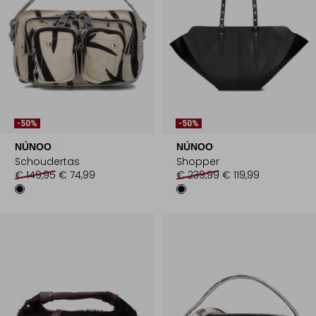
-50%
-50%
NÚNOO
NÚNOO
Schoudertas
Shopper
€ 149,95
€ 74,99
€ 239,99
€ 119,99