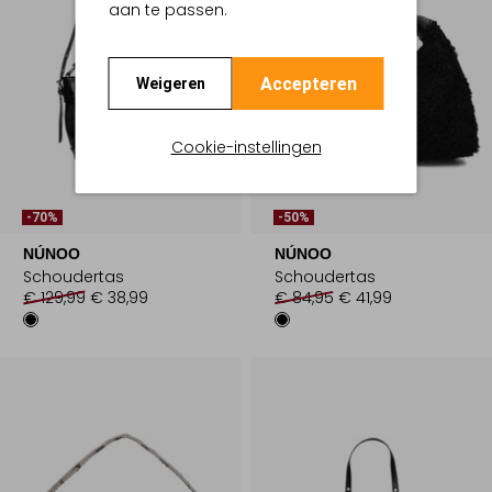
aan te passen.
Accepteren
Weigeren
Cookie-instellingen
-70%
-50%
NÚNOO
NÚNOO
Schoudertas
Schoudertas
€ 129,99
€ 38,99
€ 84,95
€ 41,99