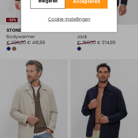
Accepteren
Weigeren
Cookie-instellingen
-30%
-50%
STONE ISLAND
FAY
Bodywarmer
Jack
€ 595,00
€ 416,99
€ 750,00
€ 374,99