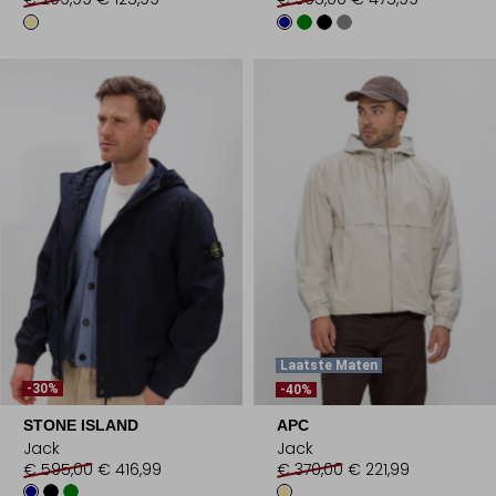
Laatste Maten
-30%
-40%
STONE ISLAND
APC
Jack
Jack
€ 595,00
€ 416,99
€ 370,00
€ 221,99