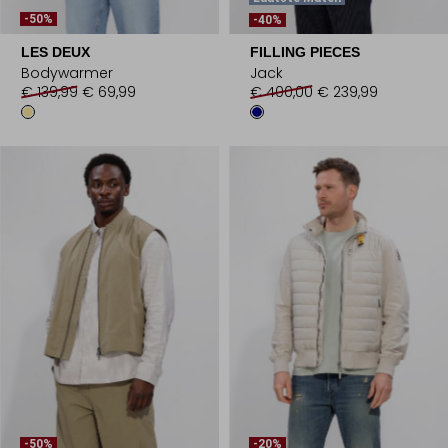
-50%
-40%
LES DEUX
FILLING PIECES
Bodywarmer
Jack
€ 139,99
€ 69,99
€ 400,00
€ 239,99
-50%
-20%