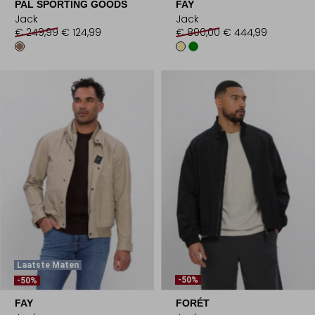
PAL SPORTING GOODS
FAY
Jack
Jack
€ 249,99
€ 124,99
€ 890,00
€ 444,99
Laatste Maten
-50%
-50%
FAY
FORÉT