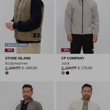
Laatste Items
-30%
-30%
STONE ISLAND
CP COMPANY
Bodywarmer
Jack
€ 695,00
€ 486,99
€ 395,00
€ 276,99