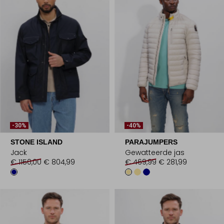
-30%
-40%
STONE ISLAND
PARAJUMPERS
Jack
Gewatteerde jas
€ 1150,00
€ 804,99
€ 469,99
€ 281,99