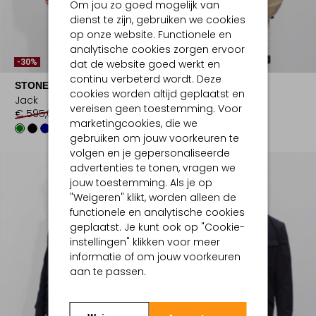
Om jou zo goed mogelijk van
dienst te zijn, gebruiken we cookies
op onze website. Functionele en
analytische cookies zorgen ervoor
Laatste Items
dat de website goed werkt en
-30%
-30%
continu verbeterd wordt. Deze
STONE ISLAND
STONE ISLAND
cookies worden altijd geplaatst en
Jack
Jack
vereisen geen toestemming. Voor
€ 595,00
€ 416,99
€ 795,00
€ 556,99
marketingcookies, die we
gebruiken om jouw voorkeuren te
volgen en je gepersonaliseerde
advertenties te tonen, vragen we
jouw toestemming. Als je op
"Weigeren" klikt, worden alleen de
functionele en analytische cookies
geplaatst. Je kunt ook op "Cookie-
instellingen" klikken voor meer
informatie of om jouw voorkeuren
aan te passen.