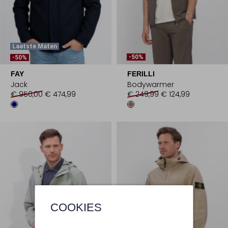
Laatste Maten
-50%
-50%
FAY
FERILLI
Jack
Bodywarmer
€ 950,00
€ 474,99
€ 249,99
€ 124,99
COOKIES