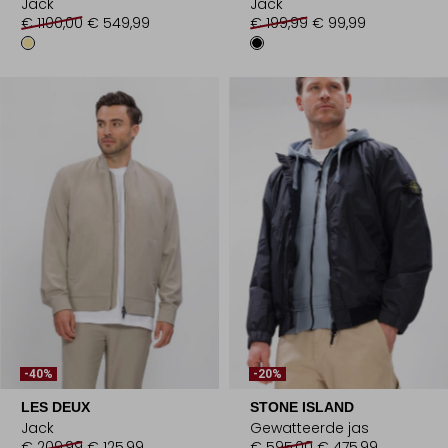
Jack
Jack
€ 1100,00
€ 549,99
€ 199,99
€ 99,99
-40%
-20%
LES DEUX
STONE ISLAND
Jack
Gewatteerde jas
€ 209,99
€ 125,99
€ 595,00
€ 475,99