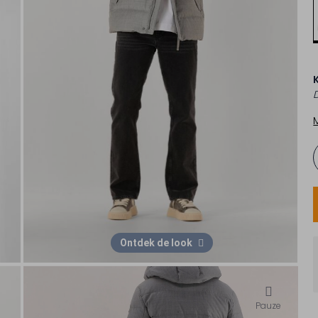
Ontdek de look
Pauze