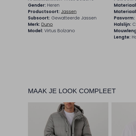
Gender:
Heren
Materiaal
Productsoort:
Jassen
Materiaa
Subsoort:
Gewatteerde Jassen
Pasvorm:
Merk:
Duno
Halslijn:
C
Model:
Virtus Bolzano
Mouwleng
Lengte:
Ha
MAAK JE LOOK COMPLEET