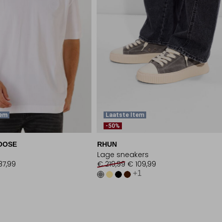
tem
Laatste Item
-50%
OOSE
RHUN
Lage sneakers
87,99
€ 219,99
€ 109,99
+1