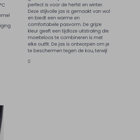
perfect is voor de herfst en winter.
 °C
Deze stijlvolle jas is gemaakt van wol
ommel
en biedt een warme en
comfortabele pasvorm. De grijze
iging
kleur geeft een tijdloze uitstraling die
moeiteloos te combineren is met
elke outfit. De jas is ontworpen om je
te beschermen tegen de kou, terwijl
je er modieus uitziet. DUNO staat
bekend om zijn innovatieve
ontwerpen en hoogwaardige
materialen, waardoor je verzekerd
bent van een jas die zowel
functioneel als stijlvol is.