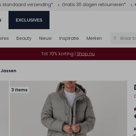
s standaard verzending*
Gratis 30 dagen retourneren*
N
EXCLUSIVES
ires
Beauty
Nieuw
Inspiratie
Merken
Tot 70% korting |
Shop nu
Jassen
3 items