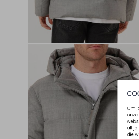
CO
Om jo
onze 
websi
altij
die w