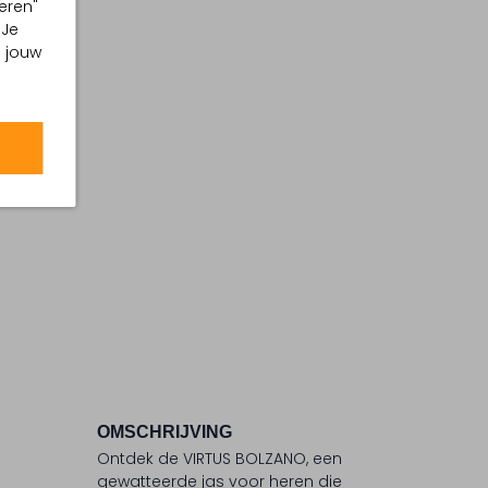
eren"
 Je
m jouw
OMSCHRIJVING
Ontdek de VIRTUS BOLZANO, een
gewatteerde jas voor heren die