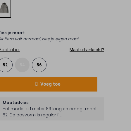
Kies je maat:
Dit item valt normaal, kies je eigen maat
Maattabel
Maat uitverkocht?
52
54
56
Voeg toe
Maatadvies
Het model is 1 meter 89 lang en draagt maat
52.
De pasvorm is
regular fit
.