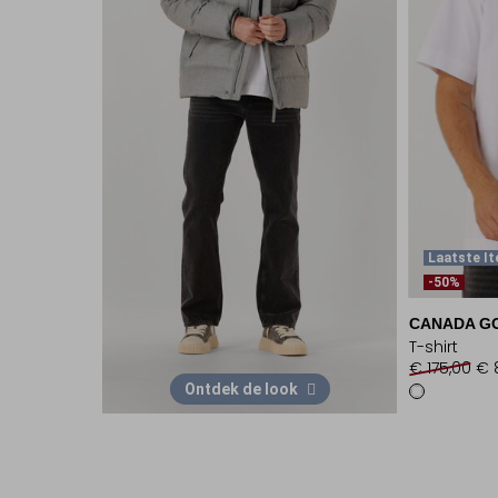
Laatste I
-50%
CANADA G
T-shirt
€ 175,00
€ 
Ontdek de look