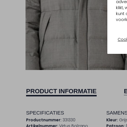
adver
klikt
kunt 
voork
Cook
PRODUCT INFORMATIE
SPECIFICATIES
SAMENS
Productnummer:
331330
Kleur:
Grij
Artikelnummer:
Virtus Bolzano
Patroon: