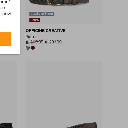
eren"
 Je
m jouw
Laatste Item
-20%
OFFICINE CREATIVE
Riem
€ 259,99
€ 207,99