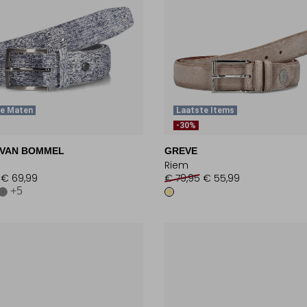
te Maten
Laatste Items
-30%
 VAN BOMMEL
GREVE
Riem
€ 69,99
€ 79,95
€ 55,99
+5