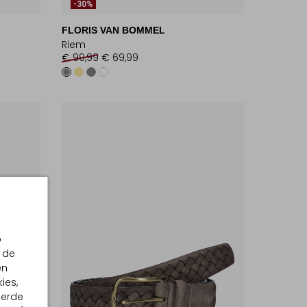
-30%
FLORIS VAN BOMMEL
Riem
€ 99,99
€ 69,99
p
 de
en
ies,
eerde