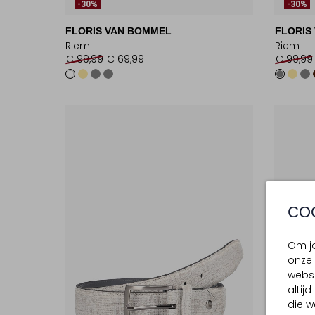
-30%
-30%
FLORIS VAN BOMMEL
FLORIS
Riem
Riem
€ 99,99
€ 69,99
€ 99,99
CO
Om jo
onze 
websi
altij
die w