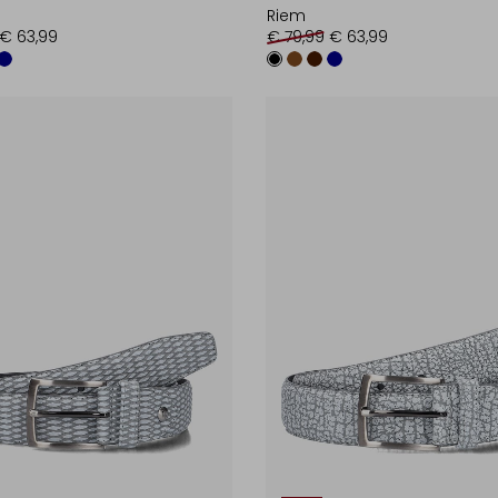
Riem
€ 63,99
€ 79,99
€ 63,99