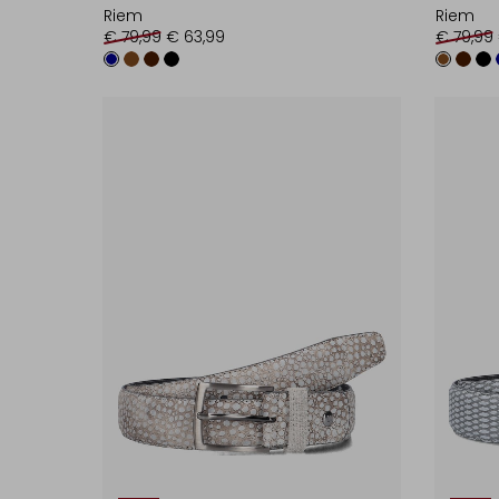
Riem
Riem
€ 79,99
€ 63,99
€ 79,99