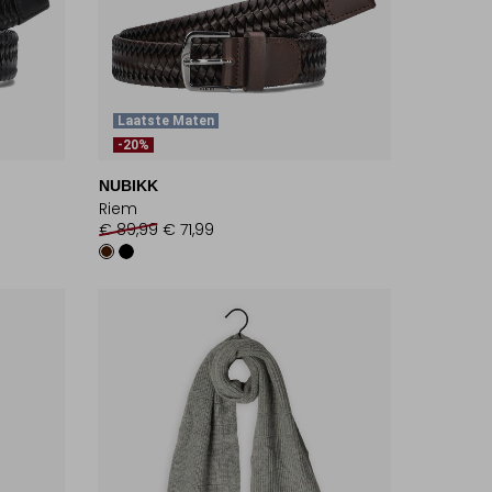
Laatste Maten
-20%
NUBIKK
Riem
€ 89,99
€ 71,99