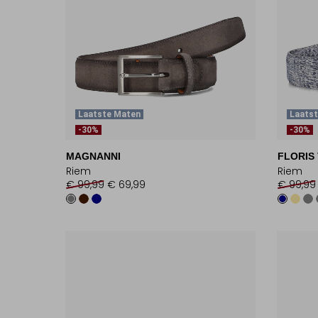
Laatste Maten
Laats
-30%
-30%
MAGNANNI
FLORIS
Riem
Riem
€ 99,99
€ 69,99
€ 99,99