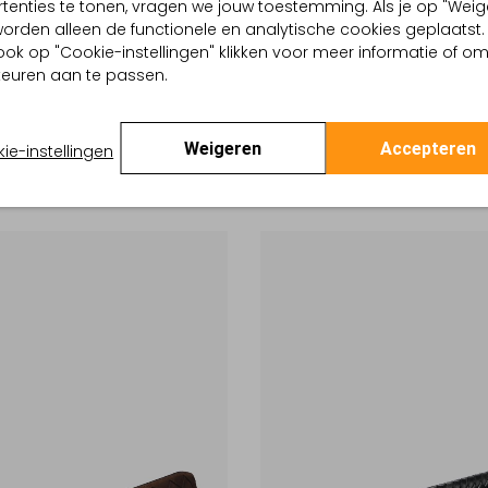
tenties te tonen, vragen we jouw toestemming. Als je op "Weig
, worden alleen de functionele en analytische cookies geplaatst.
ook op "Cookie-instellingen" klikken voor meer informatie of o
Laatste Item
euren aan te passen.
-20%
 VAN BOMMEL
OFFICINE CREATIVE
Riem
Weigeren
Accepteren
ie-instellingen
€ 69,99
€ 239,99
€ 191,99