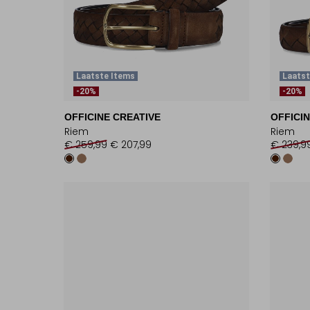
Laatste Items
Laatst
-20%
-20%
OFFICINE CREATIVE
OFFICIN
Riem
Riem
€ 259,99
€ 207,99
€ 239,9