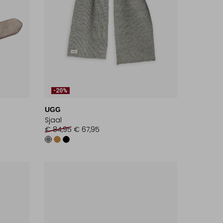
-20%
UGG
Sjaal
€ 84,95
€ 67,95