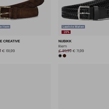
e Item
Laatste Maten
-20%
E CREATIVE
NUBIKK
Riem
9
€ 191,99
€ 89,99
€ 71,99