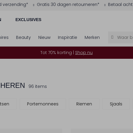
d verzending*
Gratis 30 dagen retourneren*
Betaal acht
N
EXCLUSIVES
ires
Beauty
Nieuw
Inspiratie
Merken
Tot 70% korting |
Shop nu
 HEREN
96 items
tsen
Portemonnees
Riemen
Sjaals