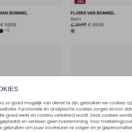
-30%
 VAN BOMMEL
FLORIS VAN BOMMEL
Riem
€ 69,99
€ 99,99
€ 69,99
+5
OKIES
u zo goed mogelijk van dienst te zijn, gebruiken we cookies o
website. Functionele en analytische cookies zorgen ervoor dat
te goed werkt en continu verbeterd wordt. Deze cookies word
d geplaatst en vereisen geen toestemming. Voor marketingcook
e gebruiken om jouw voorkeuren te volgen en je gepersonalis