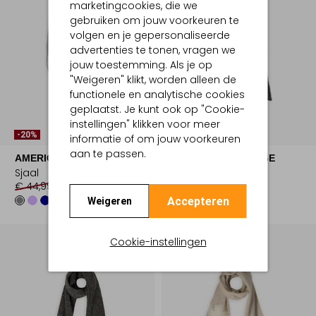
marketingcookies, die we
gebruiken om jouw voorkeuren te
volgen en je gepersonaliseerde
advertenties te tonen, vragen we
jouw toestemming. Als je op
"Weigeren" klikt, worden alleen de
functionele en analytische cookies
geplaatst. Je kunt ook op "Cookie-
instellingen" klikken voor meer
-20%
-20%
informatie of om jouw voorkeuren
aan te passen.
AMERICAN VINTAGE
AMERICAN VINTAGE
Sjaal
Sjaal
€ 44,99
€ 35,99
€ 129,99
€ 103,99
Accepteren
Weigeren
Cookie-instellingen