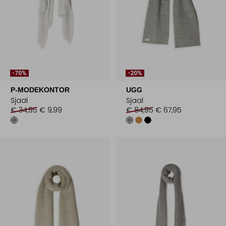
-70%
-20%
P-MODEKONTOR
UGG
Sjaal
Sjaal
€ 34,95
€ 9,99
€ 84,95
€ 67,95