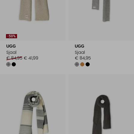
-50%
UGG
UGG
Sjaal
Sjaal
€ 84,95
€ 41,99
€ 84,95