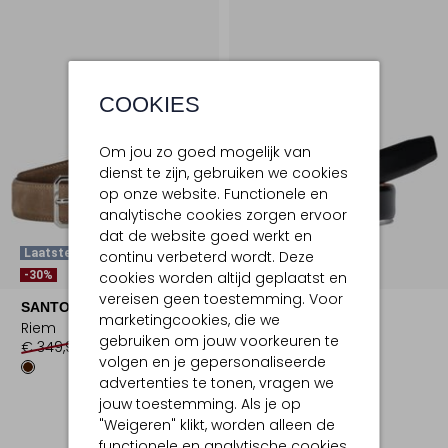
COOKIES
Om jou zo goed mogelijk van
dienst te zijn, gebruiken we cookies
op onze website. Functionele en
analytische cookies zorgen ervoor
dat de website goed werkt en
Laatste Item
Laatste Item
continu verbeterd wordt. Deze
-30%
-30%
cookies worden altijd geplaatst en
vereisen geen toestemming. Voor
SANTONI
SANTONI
marketingcookies, die we
Riem
Riem
gebruiken om jouw voorkeuren te
€ 349,99
€ 244,99
€ 389,99
€ 272,99
volgen en je gepersonaliseerde
advertenties te tonen, vragen we
jouw toestemming. Als je op
"Weigeren" klikt, worden alleen de
functionele en analytische cookies