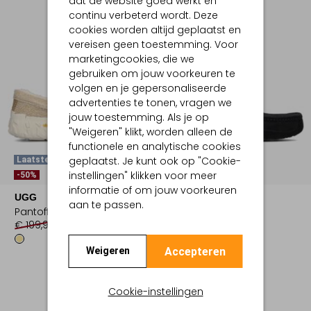
dat de website goed werkt en
continu verbeterd wordt. Deze
cookies worden altijd geplaatst en
vereisen geen toestemming. Voor
marketingcookies, die we
gebruiken om jouw voorkeuren te
volgen en je gepersonaliseerde
advertenties te tonen, vragen we
jouw toestemming. Als je op
"Weigeren" klikt, worden alleen de
functionele en analytische cookies
geplaatst. Je kunt ook op "Cookie-
Laatste Item
Laatste Maten
instellingen" klikken voor meer
-50%
-30%
informatie of om jouw voorkeuren
UGG
UGG
aan te passen.
Pantoffels
Pantoffels
€ 199,99
€ 99,99
€ 144,95
€ 100,99
Accepteren
Weigeren
Cookie-instellingen