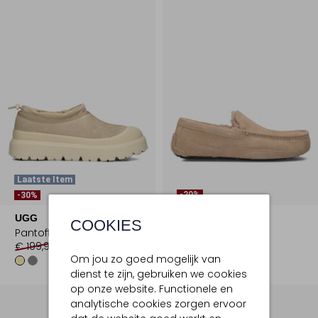
Laatste Item
-20%
-30%
UGG
UGG
COOKIES
Pantoffels
Pantoffels
€ 199,99
€ 139,99
€ 139,95
€ 111,99
Om jou zo goed mogelijk van
dienst te zijn, gebruiken we cookies
op onze website. Functionele en
analytische cookies zorgen ervoor