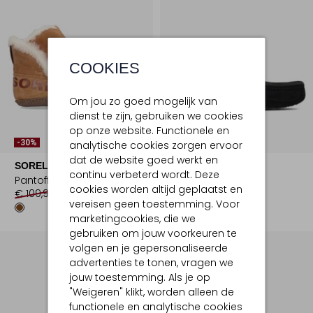
COOKIES
Om jou zo goed mogelijk van
dienst te zijn, gebruiken we cookies
Laatste Maten
op onze website. Functionele en
-30%
analytische cookies zorgen ervoor
-30%
dat de website goed werkt en
SOREL
UGG
continu verbeterd wordt. Deze
Pantoffels
Pantoffels
cookies worden altijd geplaatst en
€ 109,95
€ 76,99
€ 144,95
€ 100,99
vereisen geen toestemming. Voor
marketingcookies, die we
gebruiken om jouw voorkeuren te
volgen en je gepersonaliseerde
advertenties te tonen, vragen we
jouw toestemming. Als je op
"Weigeren" klikt, worden alleen de
functionele en analytische cookies