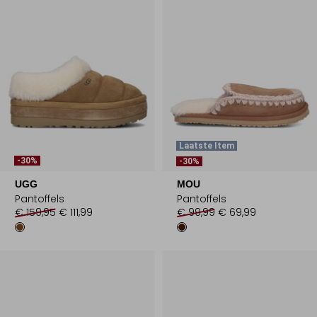
Laatste Item
-30%
-30%
UGG
MOU
Pantoffels
Pantoffels
€ 159,95
€ 111,99
€ 99,99
€ 69,99