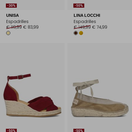
-30%
-50%
UNISA
LINA LOCCHI
Espadrilles
Espadrilles
€ 119,99
€ 83,99
€ 149,99
€ 74,99
-50%
-50%