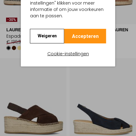
instellingen" klikken voor meer
informatie of om jouw voorkeuren
aan te passen.
-30%
-30%
LAUREN RALPH LAUREN
LAUREN RALPH LAUREN
Espadrilles
Espadrilles
Accepteren
Weigeren
€ 139,99
€ 97,99
€ 139,99
€ 97,99
Cookie-instellingen