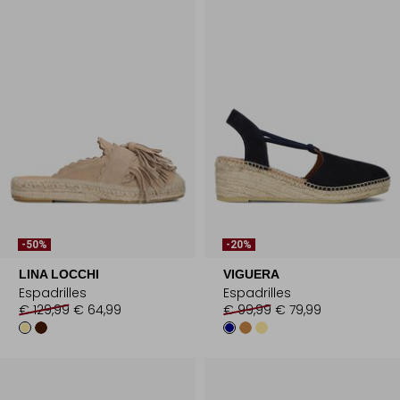
-50%
-20%
LINA LOCCHI
VIGUERA
Espadrilles
Espadrilles
€ 129,99
€ 64,99
€ 99,99
€ 79,99