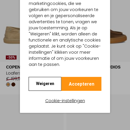
marketingcookies, die we
gebruiken om jouw voorkeuren te
volgen en je gepersonaliseerde
advertenties te tonen, vragen we
jouw toestemming. Als je op
"Weigeren" klikt, worden alleen de
functionele en analytische cookies
geplaatst. Je kunt ook op "Cookie-
instellingen" klikken voor meer
informatie of om jouw voorkeuren
-50%
-50%
aan te passen.
COPENHAGEN STUDIOS
COPENHAGEN STUDIOS
Loafers
Veterschoenen
€ 199,99
€ 99,99
€ 199,99
€ 99,99
Accepteren
Weigeren
Cookie-instellingen