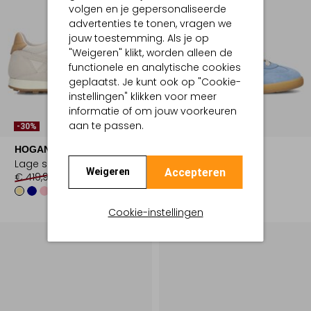
volgen en je gepersonaliseerde
advertenties te tonen, vragen we
jouw toestemming. Als je op
"Weigeren" klikt, worden alleen de
functionele en analytische cookies
geplaatst. Je kunt ook op "Cookie-
instellingen" klikken voor meer
informatie of om jouw voorkeuren
aan te passen.
-30%
-30%
HOGAN
HOGAN
Lage sneakers
Lage sneakers
Accepteren
Weigeren
€ 419,99
€ 293,99
€ 349,99
€ 244,99
+2
+6
Cookie-instellingen