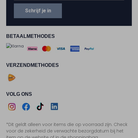
Schrijf je in
BETAALMETHODES
VERZENDMETHODES
VOLG ONS
Assem
Assem
Assem
Assem
*Dit geldt alleen voor items die op voorraad zijn. Check
Instagram
Facebook
TikTok
LinkedIn
voor de zekerheid de verwachte bezorgdatum bij het
item op de website of in de shoppingbag.