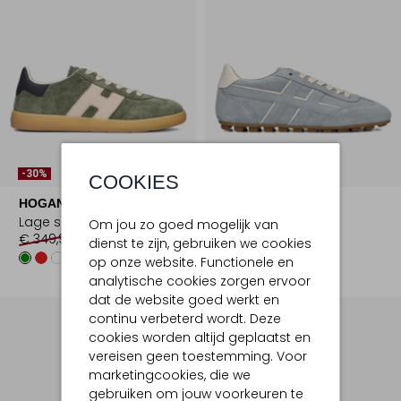
-30%
-30%
COOKIES
HOGAN
HOGAN
Lage sneakers
Lage sneakers
Om jou zo goed mogelijk van
€ 349,99
€ 244,99
€ 419,99
€ 293,99
dienst te zijn, gebruiken we cookies
+6
op onze website. Functionele en
analytische cookies zorgen ervoor
dat de website goed werkt en
continu verbeterd wordt. Deze
cookies worden altijd geplaatst en
vereisen geen toestemming. Voor
marketingcookies, die we
gebruiken om jouw voorkeuren te