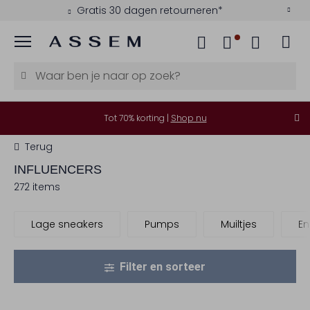
Betaal achteraf met Klarna
Menu
Tot 70% korting |
Shop nu
Terug
INFLUENCERS
272 items
Lage sneakers
Pumps
Muiltjes
En
Filter en sorteer