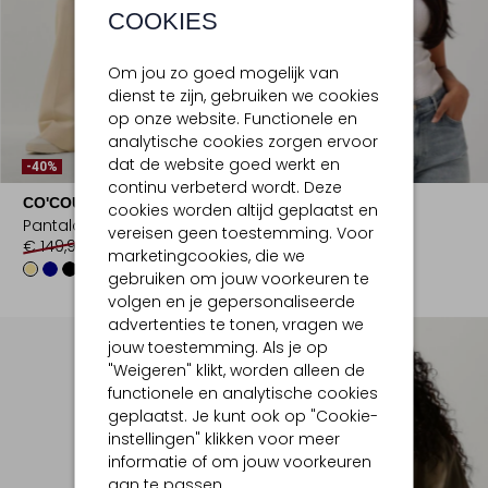
COOKIES
Om jou zo goed mogelijk van
dienst te zijn, gebruiken we cookies
op onze website. Functionele en
analytische cookies zorgen ervoor
dat de website goed werkt en
-40%
continu verbeterd wordt. Deze
CO'COUTURE
ROSEMUNDE
cookies worden altijd geplaatst en
Pantalon
Top
vereisen geen toestemming. Voor
€ 149,95
€ 89,99
€ 49,95
marketingcookies, die we
+1
gebruiken om jouw voorkeuren te
volgen en je gepersonaliseerde
advertenties te tonen, vragen we
jouw toestemming. Als je op
"Weigeren" klikt, worden alleen de
functionele en analytische cookies
geplaatst. Je kunt ook op "Cookie-
instellingen" klikken voor meer
informatie of om jouw voorkeuren
aan te passen.