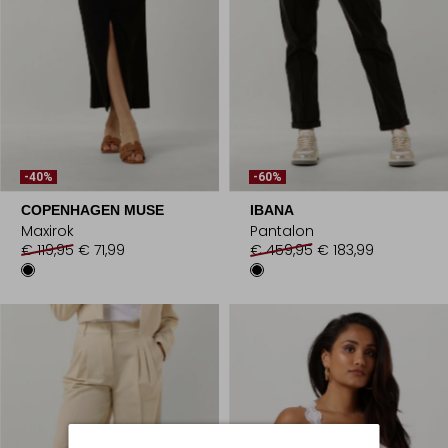
-40%
-60%
COPENHAGEN MUSE
IBANA
Maxirok
Pantalon
€ 119,95
€ 71,99
€ 459,95
€ 183,99