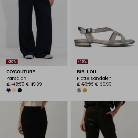
-20%
-40%
CO'COUTURE
BIBI LOU
Pantalon
Platte sandalen
€ 149,99
€ 119,99
€ 99,95
€ 59,99