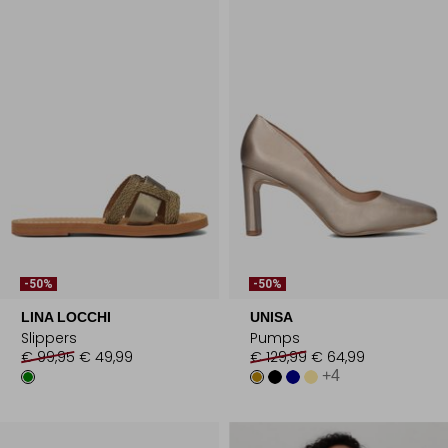
-50%
-50%
LINA LOCCHI
UNISA
Slippers
Pumps
€ 99,95
€ 49,99
€ 129,99
€ 64,99
+4