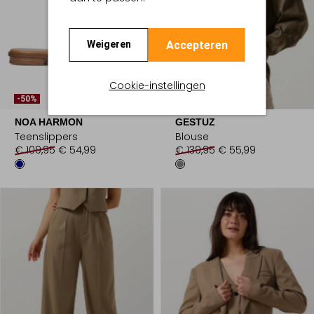
Accepteren
Weigeren
Cookie-instellingen
Laatste Maten
-50%
-60%
NOA HARMON
GESTUZ
Teenslippers
Blouse
€ 109,95
€ 54,99
€ 139,95
€ 55,99