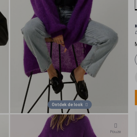
D
Ontdek de look
Pauze