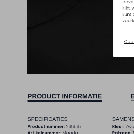
adver
klikt
kunt 
voork
Cook
PRODUCT INFORMATIE
SPECIFICATIES
SAMENS
Productnummer:
265067
Kleur:
Zwa
Artikelnummer:
Magda
Patroon: