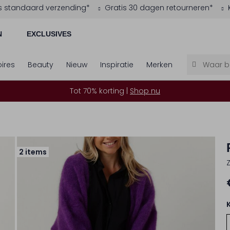
s standaard verzending*
Gratis 30 dagen retourneren*
N
EXCLUSIVES
ires
Beauty
Nieuw
Inspiratie
Merken
Tot 70% korting |
Shop nu
2 items