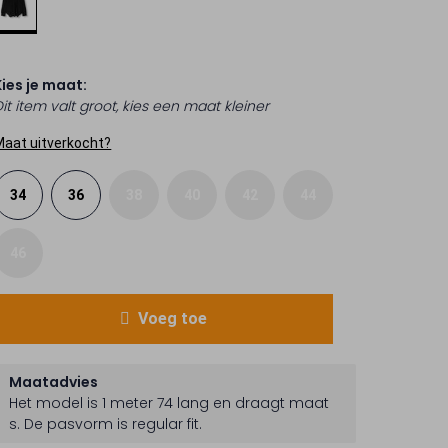
Kies je maat:
it item valt groot, kies een maat kleiner
Maat uitverkocht?
34
36
38
40
42
44
46
Voeg toe
Maatadvies
Het model is 1 meter 74 lang en draagt maat
s.
De pasvorm is
regular fit
.