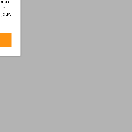
eren"
 Je
m jouw
C