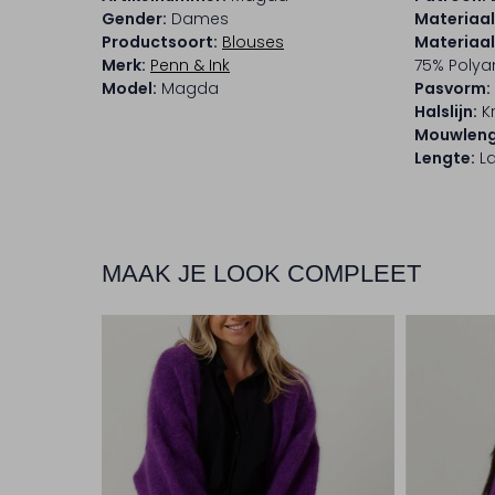
Gender:
Dames
Materiaal
Productsoort:
Blouses
Materiaa
Merk:
Penn & Ink
75% Polya
Model:
Magda
Pasvorm:
Halslijn:
K
Mouwleng
Lengte:
L
MAAK JE LOOK COMPLEET