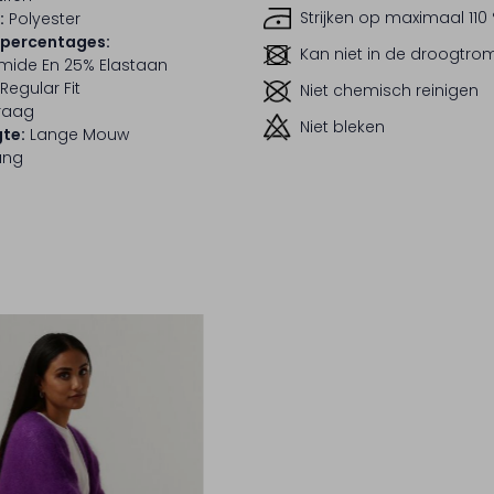
Strijken op maximaal 110
:
Polyester
lpercentages:
Kan niet in de droogtr
mide En 25% Elastaan
Regular Fit
Niet chemisch reinigen
raag
Niet bleken
te:
Lange Mouw
ang