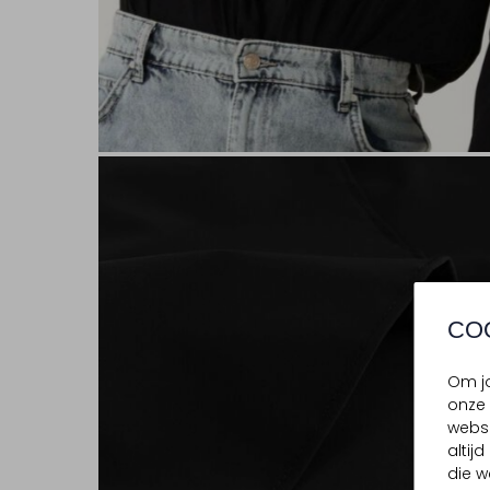
CO
Om jo
onze 
websi
altij
die w