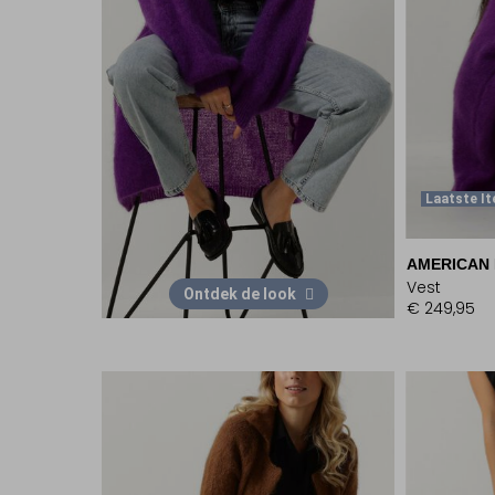
Laatste I
AMERICAN
Vest
Ontdek de look
€ 249,95