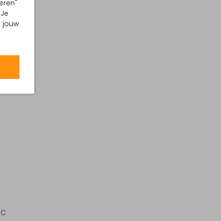
eren"
 Je
m jouw
°C