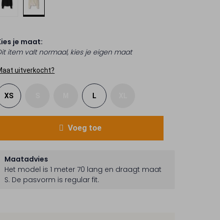
Kies je maat:
Dit item valt normaal, kies je eigen maat
Maat uitverkocht?
XS
S
M
L
XL
Voeg toe
Maatadvies
Het model is 1 meter 70 lang en draagt maat
S.
De pasvorm is
regular fit
.