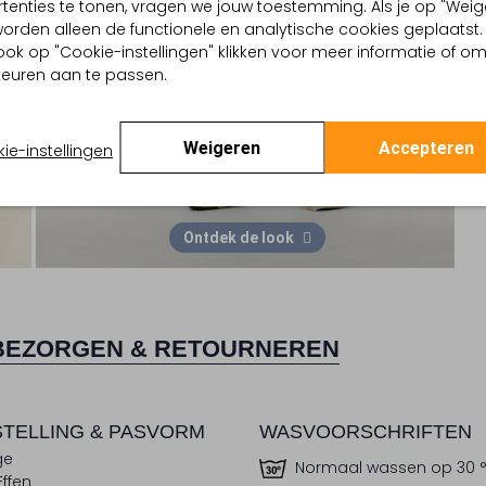
tenties te tonen, vragen we jouw toestemming. Als je op "Weig
, worden alleen de functionele en analytische cookies geplaatst.
ook op "Cookie-instellingen" klikken voor meer informatie of o
euren aan te passen.
Weigeren
Accepteren
ie-instellingen
Ontdek de look
BEZORGEN & RETOURNEREN
TELLING & PASVORM
WASVOORSCHRIFTEN
ge
Normaal wassen op 30 
Effen