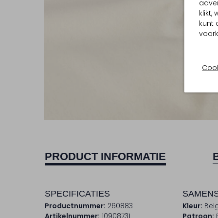
adver
klikt
kunt 
voork
Cook
PRODUCT INFORMATIE
SPECIFICATIES
SAMENS
Productnummer:
260883
Kleur:
Bei
Artikelnummer:
10908731
Patroon: