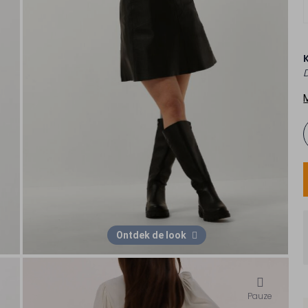
Ontdek de look
Pauze