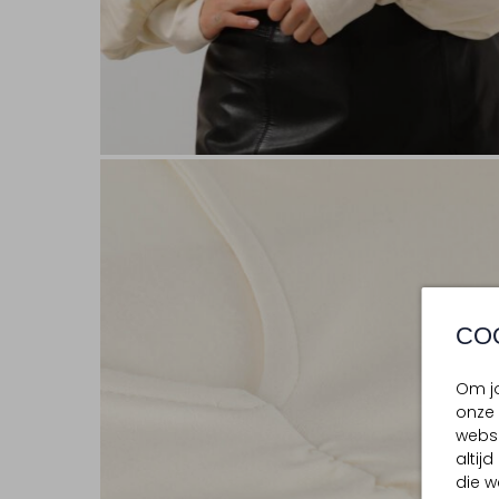
CO
Om jo
onze 
websi
altij
die w