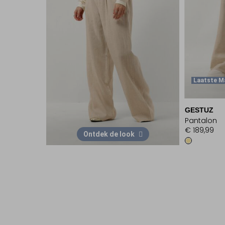
Laatste M
GESTUZ
Pantalon
€ 189,99
Ontdek de look