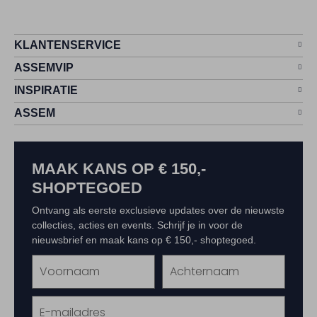
KLANTENSERVICE
ASSEMVIP
INSPIRATIE
ASSEM
MAAK KANS OP € 150,-
SHOPTEGOED
Ontvang als eerste exclusieve updates over de nieuwste
collecties, acties en events. Schrijf je in voor de
nieuwsbrief en maak kans op € 150,- shoptegoed.