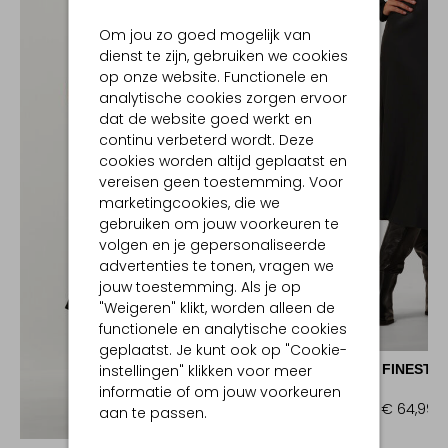
Om jou zo goed mogelijk van
dienst te zijn, gebruiken we cookies
op onze website. Functionele en
analytische cookies zorgen ervoor
dat de website goed werkt en
continu verbeterd wordt. Deze
cookies worden altijd geplaatst en
vereisen geen toestemming. Voor
marketingcookies, die we
gebruiken om jouw voorkeuren te
volgen en je gepersonaliseerde
advertenties te tonen, vragen we
jouw toestemming. Als je op
"Weigeren" klikt, worden alleen de
functionele en analytische cookies
-50%
geplaatst. Je kunt ook op "Cookie-
RESORT FINEST
instellingen" klikken voor meer
Midirok
informatie of om jouw voorkeuren
€ 129,95
€ 64,99
aan te passen.
Ontdek de look