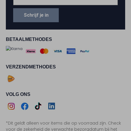
Schrijf je in
BETAALMETHODES
VERZENDMETHODES
VOLG ONS
Assem
Assem
Assem
Assem
*Dit geldt alleen voor items die op voorraad zijn. Check
Instagram
Facebook
TikTok
LinkedIn
voor de zekerheid de verwachte bezorgdatum bij het