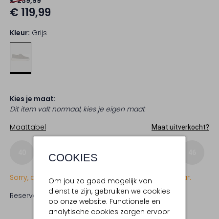
€ 239,99
€ 119,99
Kleur:
Grijs
Kies je maat:
Dit item valt normaal, kies je eigen maat
Maattabel
Maat uitverkocht?
40
41
42
43
44
45
46
COOKIES
Sorry, dit item is momenteel (nog) niet beschikbaar.
Om jou zo goed mogelijk van
dienst te zijn, gebruiken we cookies
Reserveer direct in een van onze 19 boutiques
op onze website. Functionele en
analytische cookies zorgen ervoor