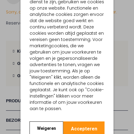
dienst te zijn, gebruiken we cookies
op onze website. Functionele en
Sorry, dit item is momenteel (nog) niet beschikbaar.
analytische cookies zorgen ervoor
dat de website goed werkt en
Reserveer direct in een van onze 19 boutiques
continu verbeterd wordt. Deze
cookies worden altijd geplaatst en
vereisen geen toestemming. Voor
marketingcookies, die we
Kies zelf je bezorgmoment
gebruiken om jouw voorkeuren te
volgen en je gepersonaliseerde
Gratis verzending
vanaf € 100,-
advertenties te tonen, vragen we
jouw toestemming. Als je op
Gratis retour
binnen 30 dagen
"Weigeren" klikt, worden alleen de
functionele en analytische cookies
geplaatst. Je kunt ook op "Cookie-
instellingen" klikken voor meer
PRODUCT INFORMATIE
informatie of om jouw voorkeuren
aan te passen.
BEZORGEN & RETOURNEREN
Accepteren
Weigeren