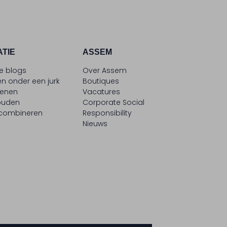
ATIE
ASSEM
le blogs
Over Assem
n onder een jurk
Boutiques
oenen
Vacatures
ouden
Corporate Social
 combineren
Responsibility
Nieuws