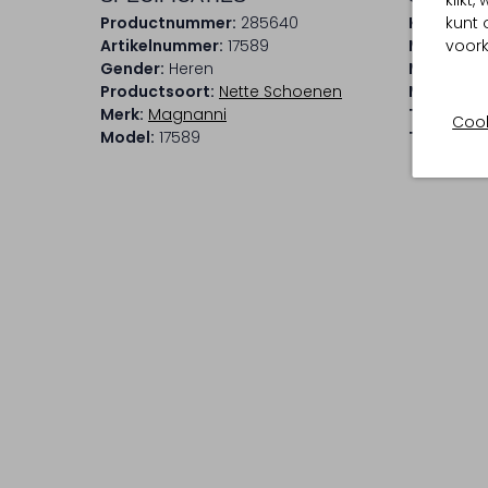
klikt
Productnummer:
285640
Kleur:
Brui
kunt 
Artikelnummer:
17589
Materiaal
voork
Gender:
Heren
Materiaal
Productsoort:
Nette Schoenen
Materiaal
Merk:
Magnanni
Type sluit
Cook
Model:
17589
Type neus