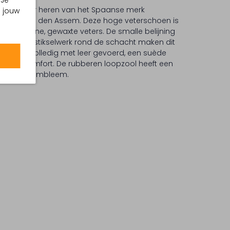
 Je
boot voor heren van het Spaanse merk
m jouw
 voor Van den Assem. Deze hoge veterschoen is
ng en dunne, gewaxte veters. De smalle belijning
oratieve stikselwerk rond de schacht maken dit
werk is volledig met leer gevoerd, een suède
tra loopcomfort. De rubberen loopzool heeft een
talen merkembleem.