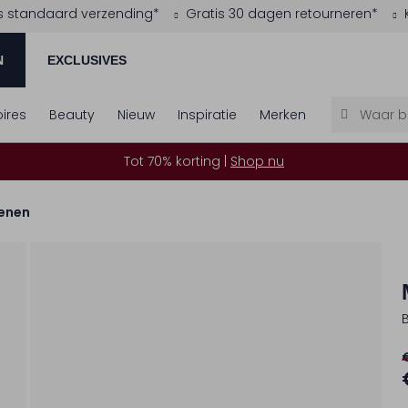
s standaard verzending*
Gratis 30 dagen retourneren*
N
EXCLUSIVES
ires
Beauty
Nieuw
Inspiratie
Merken
Tot 70% korting |
Shop nu
enen