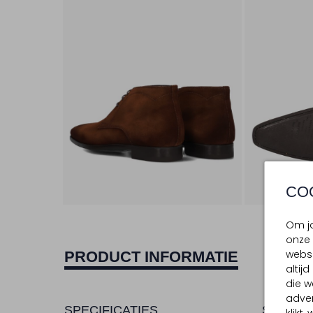
CO
Om jo
onze 
websi
PRODUCT INFORMATIE
altij
die w
adver
SPECIFICATIES
SAMENS