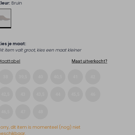
Kleur:
Bruin
Kies je maat:
it item valt groot, kies een maat kleiner
Maattabel
Maat uitverkocht?
38
39,5
40
40,5
41
42
42,5
43
43,5
44
45,5
46
46,5
47
48
Sorry, dit item is momenteel (nog) niet
beschikbaar.