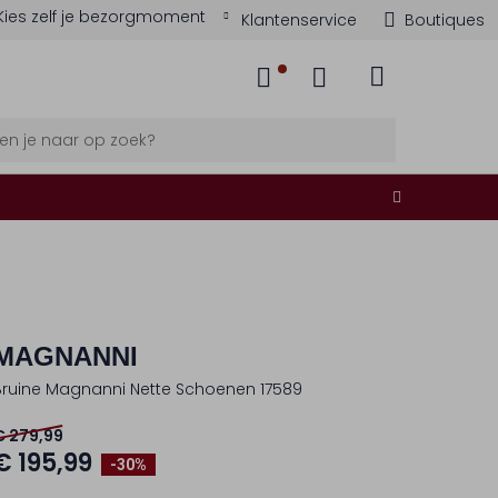
Kies zelf je bezorgmoment
Klantenservice
Boutiques
MAGNANNI
Bruine Magnanni Nette Schoenen 17589
€ 279,99
€ 195,99
-30%