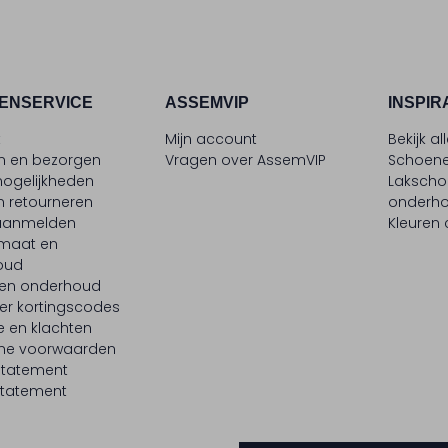
ENSERVICE
ASSEMVIP
INSPIR
t
Mijn account
Bekijk al
en en bezorgen
Vragen over AssemVIP
Schoene
ogelijkheden
Laksch
n retourneren
onderh
 aanmelden
Kleuren
maat en
oud
 en onderhoud
er kortingscodes
e en klachten
ne voorwaarden
statement
tatement