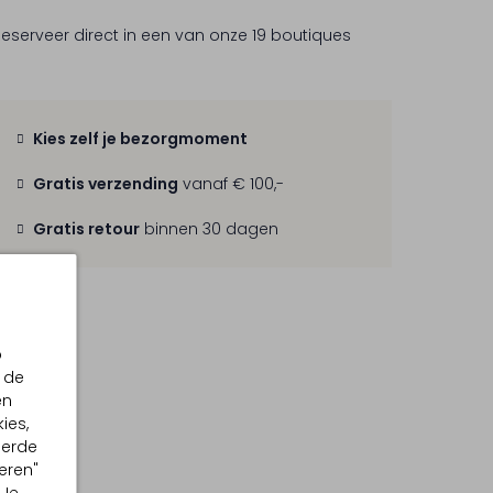
Reserveer direct in een van onze 19 boutiques
Kies zelf je bezorgmoment
Gratis verzending
vanaf € 100,-
Gratis retour
binnen 30 dagen
p
 de
en
ies,
eerde
eren"