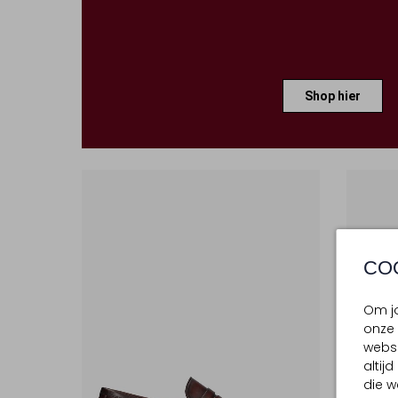
Shop hier
CO
Om jo
onze 
websi
altij
die w