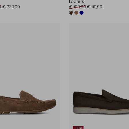
Loafers
9
€ 230,99
€ 199,99
€ 119,99
-30%