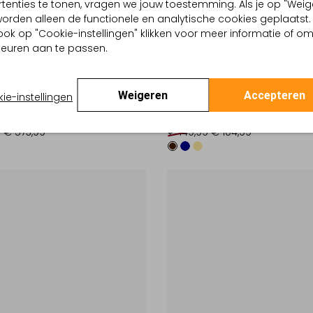
tenties te tonen, vragen we jouw toestemming. Als je op "Weig
, worden alleen de functionele en analytische cookies geplaatst.
ook op "Cookie-instellingen" klikken voor meer informatie of o
euren aan te passen.
-30%
Weigeren
Accepteren
ie-instellingen
I
STEFANO LAURAN
Loafers
9
€ 573,99
€ 149,99
€ 104,99