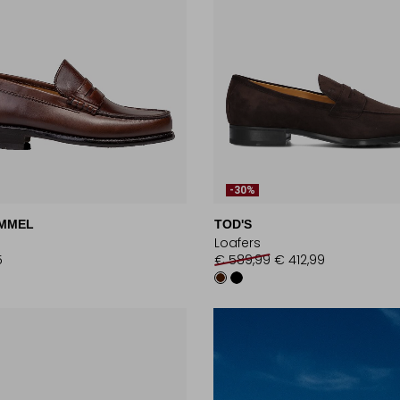
-30%
MMEL
TOD'S
Loafers
5
€ 589,99
€ 412,99