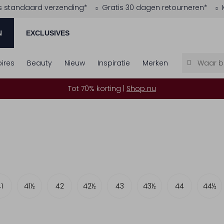
s standaard verzending*
Gratis 30 dagen retourneren*
N
EXCLUSIVES
ires
Beauty
Nieuw
Inspiratie
Merken
Tot 70% korting |
Shop nu
1
41½
42
42½
43
43½
44
44½