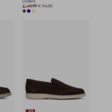
Loafers
€ 149,99
€ 104,99
-30%