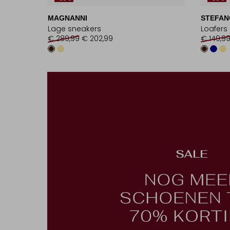
MAGNANNI
STEFAN
Lage sneakers
Loafers
€ 289,99
€ 202,99
€ 149,9