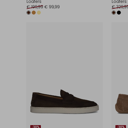
Loafers
Loafers
€ 199,99
€ 99,99
€ 329,9
-30%
-30%