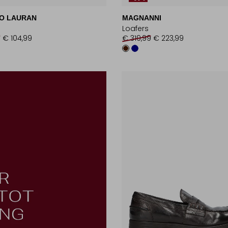
O LAURAN
MAGNANNI
Loafers
9
€ 104,99
€ 319,99
€ 223,99