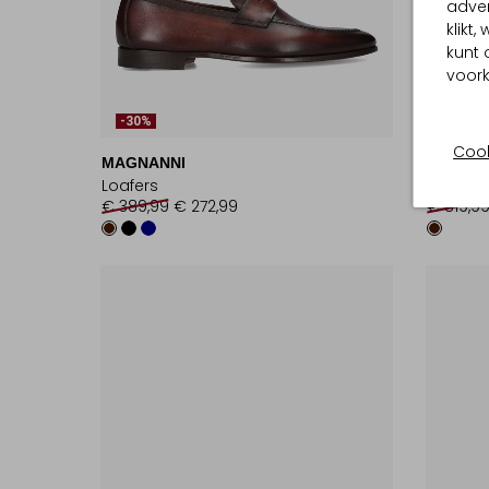
adver
klikt
kunt 
voork
-30%
-30%
Cook
MAGNANNI
SANTON
Loafers
Loafers
€ 389,99
€ 272,99
€ 819,9