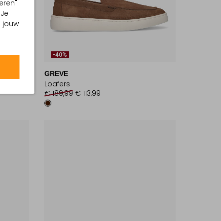
eren"
 Je
m jouw
-40%
GREVE
Loafers
€ 189,99
€ 113,99