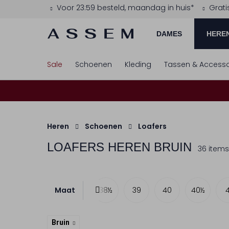
Voor 23:59 besteld, maandag in huis*
Grati
DAMES
HERE
Sale
Schoenen
Kleding
Tassen & Accesso
Heren
Schoenen
Loafers
LOAFERS HEREN BRUIN
36 items
Maat
38
38½
39
40
40½
4
Bruin