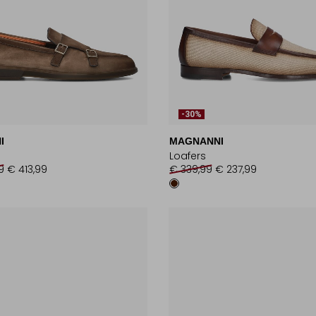
-30%
I
MAGNANNI
Loafers
9
€ 413,99
€ 339,99
€ 237,99