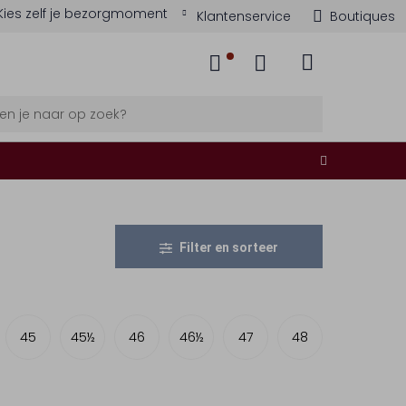
Kies zelf je bezorgmoment
Klantenservice
Boutiques
Filter en sorteer
45
45½
46
46½
47
48