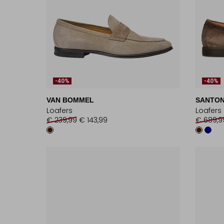
-40%
-40%
VAN BOMMEL
SANTON
Loafers
Loafers
€ 239,99
€ 143,99
€ 689,9