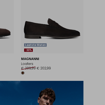
Laatste Maten
-30%
MAGNANNI
Loafers
€ 289,99
€ 202,99