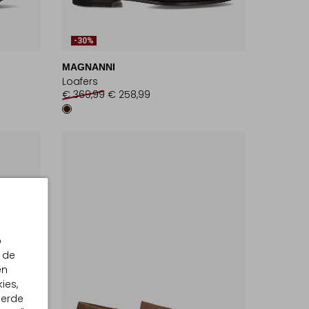
-30%
MAGNANNI
Loafers
€ 369,99
€ 258,99
p
 de
en
ies,
eerde