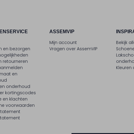
ENSERVICE
ASSEMVIP
INSPIR
t
Mijn account
Bekijk al
en en bezorgen
Vragen over AssemVIP
Schoene
ogelijkheden
Laksch
n retourneren
onderh
 aanmelden
Kleuren
maat en
oud
 en onderhoud
er kortingscodes
e en klachten
ne voorwaarden
statement
tatement