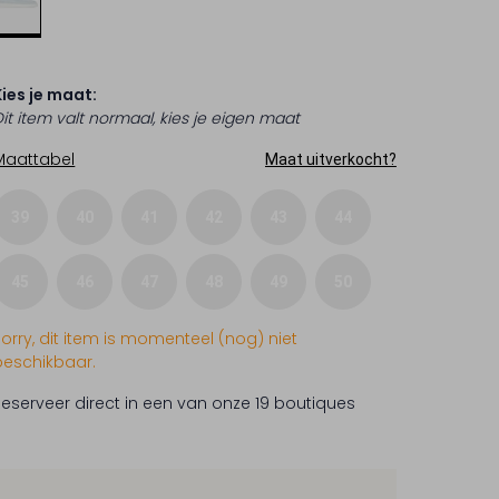
Kies je maat:
Dit item valt normaal, kies je eigen maat
Maattabel
Maat uitverkocht?
39
40
41
42
43
44
45
46
47
48
49
50
Sorry, dit item is momenteel (nog) niet
beschikbaar.
Reserveer direct in een van onze 19 boutiques