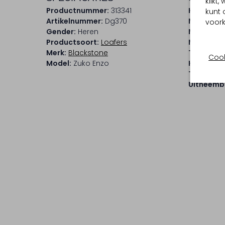
klikt
Productnummer:
313341
Kleur:
Bla
kunt 
Artikelnummer:
Dg370
Materiaal
voork
Gender:
Heren
Materiaal
Productsoort:
Loafers
Materiaal
Merk:
Blackstone
Type sluit
Cook
Model:
Zuko Enzo
Hakvorm:
Type neus
Uitneemb