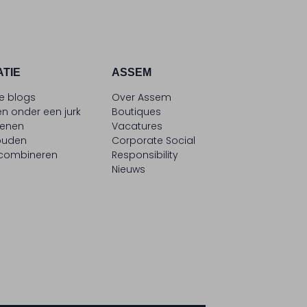
ATIE
ASSEM
le blogs
Over Assem
n onder een jurk
Boutiques
oenen
Vacatures
ouden
Corporate Social
 combineren
Responsibility
Nieuws