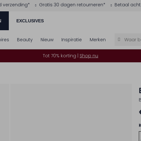
d verzending*
Gratis 30 dagen retourneren*
Betaal acht
N
EXCLUSIVES
ires
Beauty
Nieuw
Inspiratie
Merken
Tot 70% korting |
Shop nu