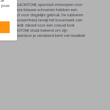
 Je
pers van BLACKSTONE, speciaal ontworpen voor
m jouw
waarderen. Deze blauwe schoenen hebben een
ol, perfect voor dagelijks gebruik. De rubberen
grip en duurzaamheid, terwijl het bovenwerk van
straling biedt. Ideaal voor een casual look
ntie. BLACKSTONE staat bekend om zijn
erpen, waardoor je verzekerd bent van kwaliteit