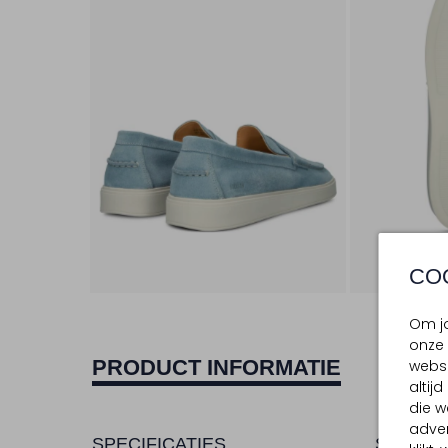
CO
Om jo
onze 
PRODUCT INFORMATIE
websi
altij
die w
adver
SPECIFICATIES
SAMENS