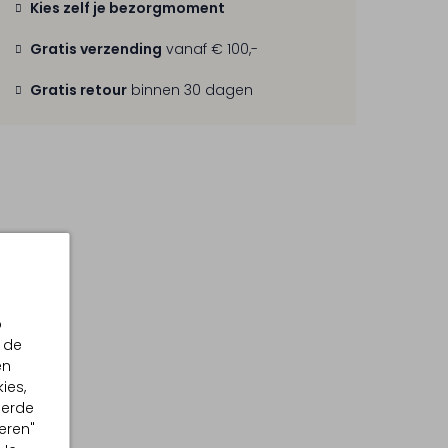
Kies zelf je bezorgmoment
Gratis verzending
vanaf € 100,-
Gratis retour
binnen 30 dagen
p
 de
en
ies,
eerde
eren"