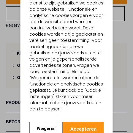
dienst te zijn, gebruiken we cookies
op onze website. Functionele en
Bekijk winkelvoorraad
analytische cookies zorgen ervoor
dat de website goed werkt en
Reserveer direct in een van onze 19 boutiques
continu verbeterd wordt. Deze
cookies worden altijd geplaatst en
vereisen geen toestemming. Voor
marketingcookies, die we
gebruiken om jouw voorkeuren te
Kies zelf je bezorgmoment
volgen en je gepersonaliseerde
advertenties te tonen, vragen we
Gratis verzending
vanaf € 100,-
jouw toestemming. Als je op
Gratis retour
binnen 30 dagen
"Weigeren" klikt, worden alleen de
functionele en analytische cookies
geplaatst. Je kunt ook op "Cookie-
instellingen" klikken voor meer
informatie of om jouw voorkeuren
PRODUCT INFORMATIE
aan te passen.
BEZORGEN & RETOURNEREN
Accepteren
Weigeren