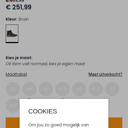
€ 359,99
€ 251,99
Kleur:
Bruin
Kies je maat:
Dit item valt normaal, kies je eigen maat
Maattabel
Maat uitverkocht?
39
40
41
41,5
42
42,5
43
43,5
44
45
46
COOKIES
Voeg toe
Om jou zo goed mogelijk van