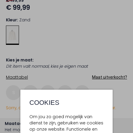
€ 199,99
€ 99,99
Kleur:
Zand
Kies je maat:
Dit item valt normaal, kies je eigen maat
Maattabel
Maat uitverkocht?
S
M
L
XL
XXL
COOKIES
Sorry, dit item is momenteel (nog) niet beschikbaar.
Om jou zo goed mogelijk van
dienst te zijn, gebruiken we cookies
Maatadvies
op onze website. Functionele en
Het model is 1 meter 89 lang en draagt maat m.