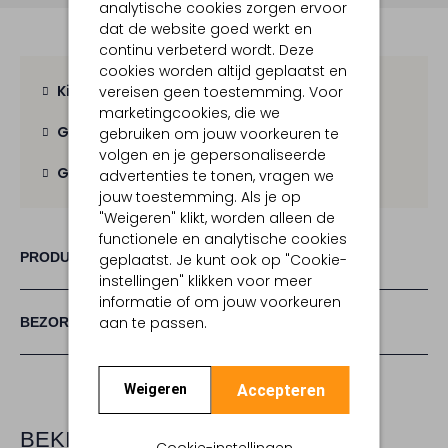
analytische cookies zorgen ervoor
dat de website goed werkt en
continu verbeterd wordt. Deze
cookies worden altijd geplaatst en
Kies zelf je bezorgmoment
vereisen geen toestemming. Voor
marketingcookies, die we
Gratis verzending
vanaf € 100,-
gebruiken om jouw voorkeuren te
volgen en je gepersonaliseerde
Gratis retour
binnen 30 dagen
advertenties te tonen, vragen we
jouw toestemming. Als je op
"Weigeren" klikt, worden alleen de
functionele en analytische cookies
PRODUCT INFORMATIE
geplaatst. Je kunt ook op "Cookie-
instellingen" klikken voor meer
informatie of om jouw voorkeuren
aan te passen.
BEZORGEN & RETOURNEREN
Accepteren
Weigeren
BEKIJK MEER
Cookie-instellingen