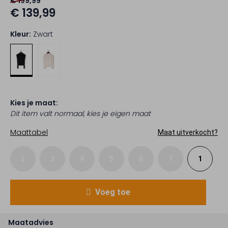
€ 199,99
€ 139,99
Kleur:
Zwart
Kies je maat:
Dit item valt normaal, kies je eigen maat
Maattabel
Maat uitverkocht?
2
3
4
5
6
7
1
Voeg toe
Maatadvies