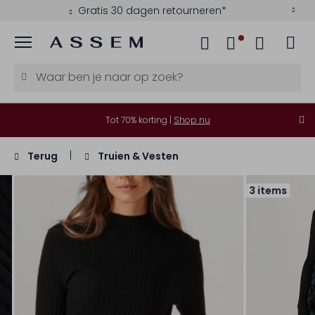
Gratis 30 dagen retourneren*
Menu
Tot 70% korting |
Shop nu
Terug
Truien & Vesten
3 items