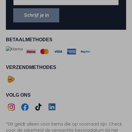
Schrijf je in
BETAALMETHODES
VERZENDMETHODES
VOLG ONS
Assem
Assem
Assem
Assem
*Dit geldt alleen voor items die op voorraad zijn. Check
Instagram
Facebook
TikTok
LinkedIn
voor de zekerheid de verwachte bezorgdatum bij het