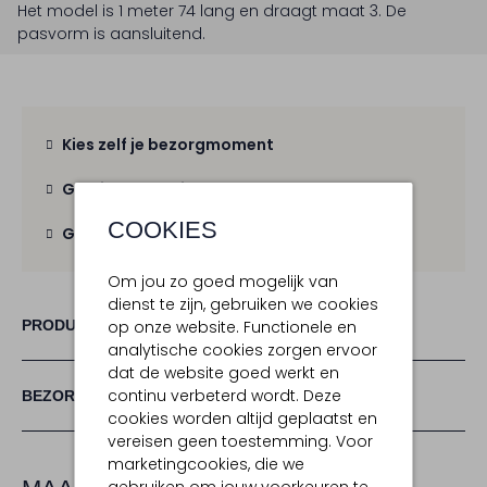
Het model is 1 meter 74 lang en draagt maat 3.
De
pasvorm is
aansluitend
.
Kies zelf je bezorgmoment
Gratis verzending
vanaf € 100,-
COOKIES
Gratis retour
binnen 30 dagen
Om jou zo goed mogelijk van
dienst te zijn, gebruiken we cookies
PRODUCT INFORMATIE
op onze website. Functionele en
analytische cookies zorgen ervoor
dat de website goed werkt en
continu verbeterd wordt. Deze
BEZORGEN & RETOURNEREN
cookies worden altijd geplaatst en
vereisen geen toestemming. Voor
marketingcookies, die we