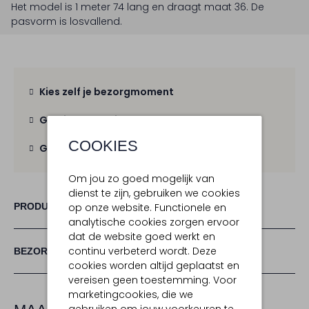
Het model is 1 meter 74 lang en draagt maat 36.
De
pasvorm is
losvallend
.
Kies zelf je bezorgmoment
Gratis verzending
vanaf € 100,-
COOKIES
Gratis retour
binnen 30 dagen
Om jou zo goed mogelijk van
dienst te zijn, gebruiken we cookies
PRODUCT INFORMATIE
op onze website. Functionele en
analytische cookies zorgen ervoor
dat de website goed werkt en
continu verbeterd wordt. Deze
BEZORGEN & RETOURNEREN
cookies worden altijd geplaatst en
vereisen geen toestemming. Voor
marketingcookies, die we