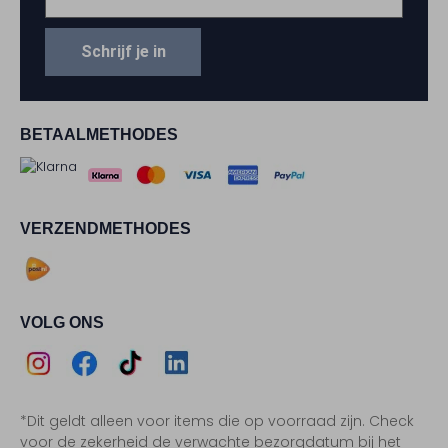
Schrijf je in
BETAALMETHODES
VERZENDMETHODES
VOLG ONS
Assem
Assem
Assem
Assem
*Dit geldt alleen voor items die op voorraad zijn. Check
Instagram
Facebook
TikTok
LinkedIn
voor de zekerheid de verwachte bezorgdatum bij het