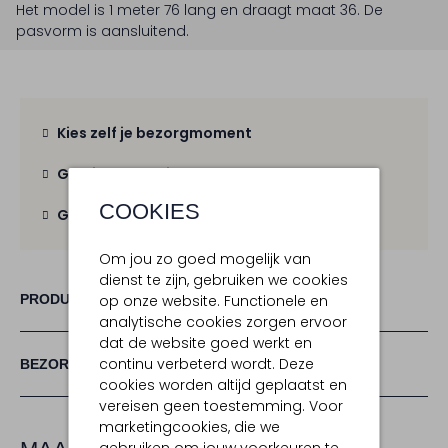
Het model is 1 meter 76 lang en draagt maat 36.
De
pasvorm is
aansluitend
.
Kies zelf je bezorgmoment
Gratis verzending
vanaf € 100,-
COOKIES
Gratis retour
binnen 30 dagen
Om jou zo goed mogelijk van
dienst te zijn, gebruiken we cookies
PRODUCT INFORMATIE
op onze website. Functionele en
analytische cookies zorgen ervoor
dat de website goed werkt en
continu verbeterd wordt. Deze
BEZORGEN & RETOURNEREN
cookies worden altijd geplaatst en
vereisen geen toestemming. Voor
marketingcookies, die we