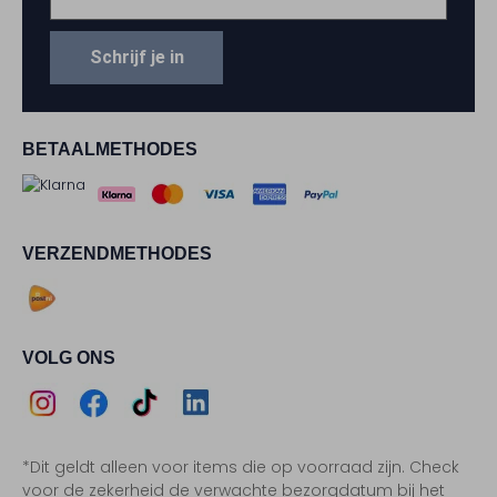
Schrijf je in
BETAALMETHODES
VERZENDMETHODES
VOLG ONS
Assem
Assem
Assem
Assem
*Dit geldt alleen voor items die op voorraad zijn. Check
Instagram
Facebook
TikTok
LinkedIn
voor de zekerheid de verwachte bezorgdatum bij het