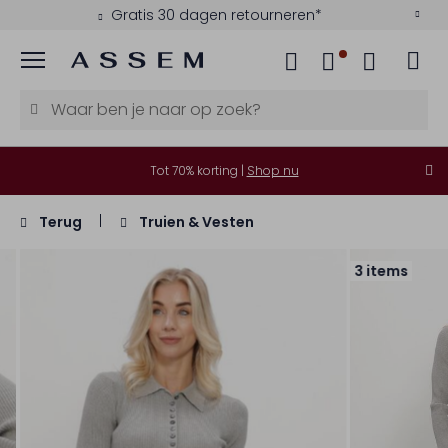
Gratis 30 dagen retourneren*
Menu
Tot 70% korting |
Shop nu
Terug
Truien & Vesten
3 items