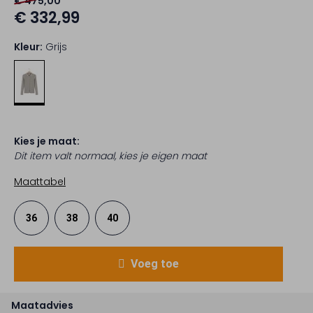
€ 475,00
€ 332,99
Kleur:
Grijs
Kies je maat:
Dit item valt normaal, kies je eigen maat
Maattabel
36
38
40
Voeg toe
Maatadvies