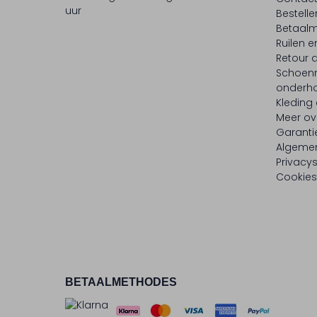
uur
Bestell
Betaalm
Ruilen e
Retour
Schoen
onderh
Kleding
Meer ov
Garanti
Algeme
Privacy
Cookies
BETAALMETHODES