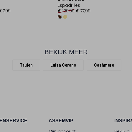
Espadrilles
107,99
€ 129,99
€ 77,99
BEKIJK MEER
Truien
Luisa Cerano
Cashmere
ENSERVICE
ASSEMVIP
INSPIR
t
Mijn account
Bekijk al