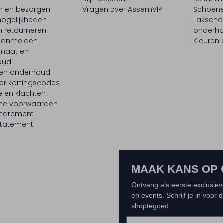
en en bezorgen
Vragen over AssemVIP
Schoene
ogelijkheden
Laksch
n retourneren
onderh
 aanmelden
Kleuren
maat en
oud
 en onderhoud
er kortingscodes
e en klachten
ne voorwaarden
statement
tatement
MAAK KANS OP 
Ontvang als eerste exclusiev
en events. Schrijf je in voor
shoptegoed.