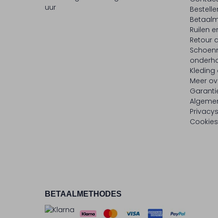
uur
Bestell
Betaalm
Ruilen e
Retour
Schoen
onderh
Kleding
Meer ov
Garanti
Algeme
Privacy
Cookies
BETAALMETHODES