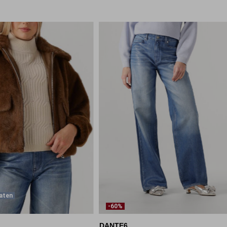
aten
-60%
DANTE6