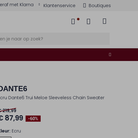
eraf met Klarna
Klantenservice
Boutiques
DANTE6
Ecru Dante6 Trui Meloe Sleeveless Chain Sweater
€ 219,99
€ 87,99
-60%
Kleur:
Ecru