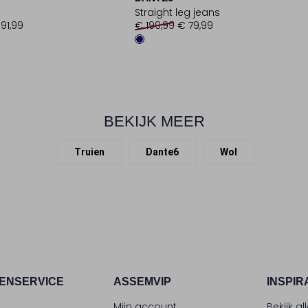
Straight leg jeans
191,99
€ 199,99
€ 79,99
BEKIJK MEER
Truien
Dante6
Wol
ENSERVICE
ASSEMVIP
INSPIR
t
Mijn account
Bekijk al