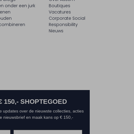
n onder een jurk
Boutiques
oenen
Vacatures
ouden
Corporate Social
 combineren
Responsibility
Nieuws
€ 150,- SHOPTEGOED
e updates over de nieuwste collecties, acties
 de nieuwsbrief en maak kans op € 150,-