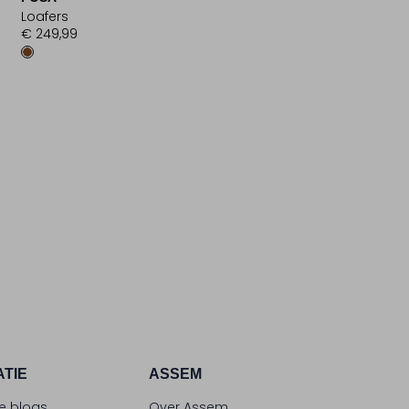
Loafers
€ 249,99
ATIE
ASSEM
le blogs
Over Assem