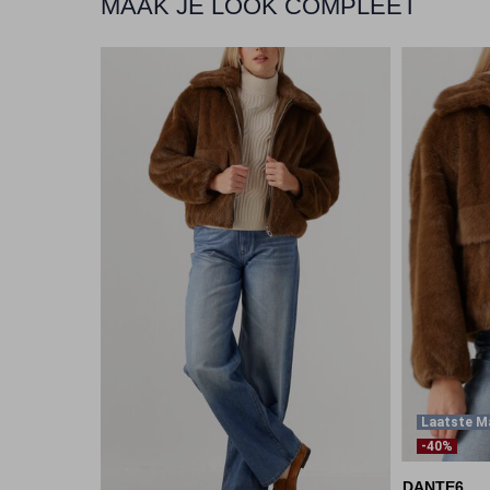
MAAK JE LOOK COMPLEET
Laatste M
-40%
DANTE6