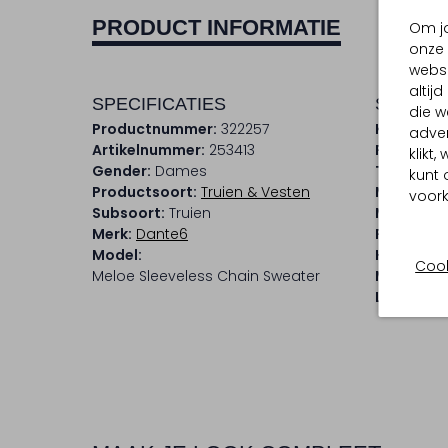
PRODUCT INFORMATIE
Om jo
onze 
websi
altij
SPECIFICATIES
SAMENS
die w
Productnummer:
322257
Kleur:
Ecr
adver
Artikelnummer:
253413
Patroon:
klikt
Gender:
Dames
Trends:
Me
kunt 
Productsoort:
Truien & Vesten
Materiaal
voork
Subsoort:
Truien
Materiaa
Merk:
Dante6
Pasvorm:
Model:
Halslijn:
O
Cook
Meloe Sleeveless Chain Sweater
Mouwleng
Lengte:
Ko