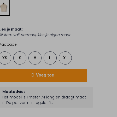
Kies je maat:
Dit item valt normaal, kies je eigen maat
Maattabel
XS
S
M
L
XL
Voeg toe
Maatadvies
Het model is 1 meter 74 lang en draagt maat
s.
De pasvorm is
regular fit
.