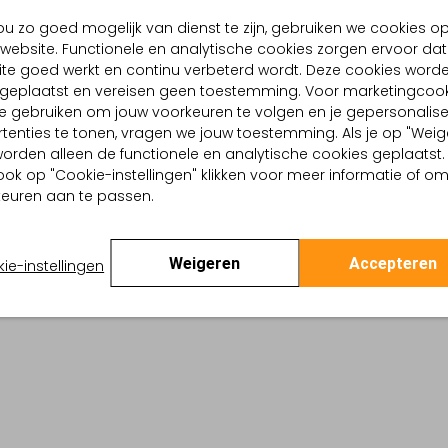
BEZORGEN & RETOURNEREN
u zo goed mogelijk van dienst te zijn, gebruiken we cookies o
website. Functionele en analytische cookies zorgen ervoor dat
te goed werkt en continu verbeterd wordt. Deze cookies word
d geplaatst en vereisen geen toestemming. Voor marketingcook
TELLING & PASVORM
WASVOORSCHRIFTEN
e gebruiken om jouw voorkeuren te volgen en je gepersonalis
u
tenties te tonen, vragen we jouw toestemming. Als je op "Weig
Alleen handwassen
Grafisch
, worden alleen de functionele en analytische cookies geplaatst.
Strijken op maximaal 110
tallic
ook op "Cookie-instellingen" klikken voor meer informatie of o
:
Wol
euren aan te passen.
Kan niet in de droogtr
lpercentages:
100% Wol
Regular Fit
Gewone chemische rein
pstaande Kraag
Weigeren
Accepteren
ie-instellingen
Niet bleken
te:
Mouwloos
rt