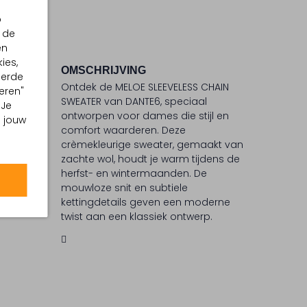
p
 de
en
ies,
OMSCHRIJVING
eerde
Ontdek de MELOE SLEEVELESS CHAIN
eren"
SWEATER van DANTE6, speciaal
 Je
ontworpen voor dames die stijl en
 °C
m jouw
comfort waarderen. Deze
ommel
crèmekleurige sweater, gemaakt van
zachte wol, houdt je warm tijdens de
iging
herfst- en wintermaanden. De
mouwloze snit en subtiele
kettingdetails geven een moderne
twist aan een klassiek ontwerp.
Perfect om te combineren met
verschillende lagen voor een
veelzijdige look. DANTE6 staat bekend
om zijn eigentijdse ontwerpen die
moeiteloos elegantie en
functionaliteit combineren.