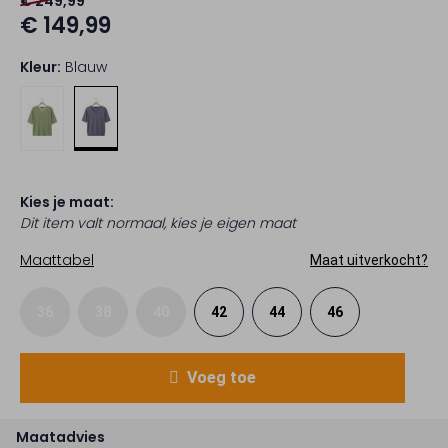
€ 249,99
€ 149,99
Kleur:
Blauw
Kies je maat:
Dit item valt normaal, kies je eigen maat
Maattabel
Maat uitverkocht?
36
38
40
42
44
46
Voeg toe
Maatadvies