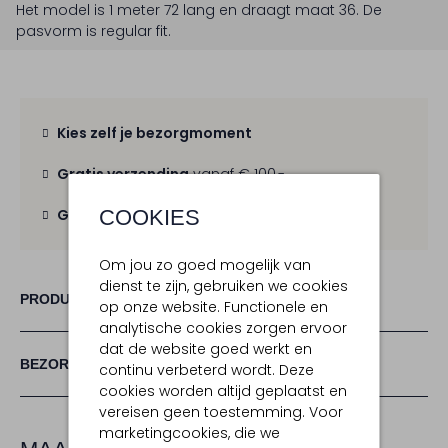
Het model is 1 meter 72 lang en draagt maat 36.
De
pasvorm is
regular fit
.
Kies zelf je bezorgmoment
Gratis verzending
vanaf € 100,-
COOKIES
Gratis retour
binnen 30 dagen
Om jou zo goed mogelijk van
dienst te zijn, gebruiken we cookies
PRODUCT INFORMATIE
op onze website. Functionele en
analytische cookies zorgen ervoor
dat de website goed werkt en
BEZORGEN & RETOURNEREN
continu verbeterd wordt. Deze
cookies worden altijd geplaatst en
vereisen geen toestemming. Voor
marketingcookies, die we