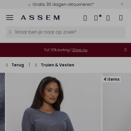
Gratis 30 dagen retourneren*
Menu
Tot 70% korting |
Shop nu
Terug
Truien & Vesten
4 items