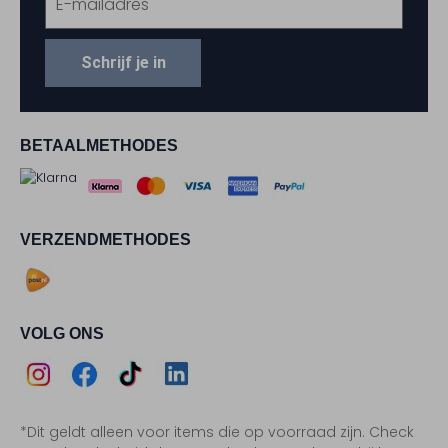
Schrijf je in
BETAALMETHODES
VERZENDMETHODES
VOLG ONS
Assem
Assem
Assem
Assem
*Dit geldt alleen voor items die op voorraad zijn. Check
Instagram
Facebook
TikTok
LinkedIn