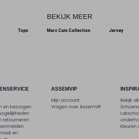
BEKIJK MEER
Tops
Marc Cain Collection
Jersey
ENSERVICE
ASSEMVIP
INSPIR
t
Mijn account
Bekijk al
en en bezorgen
Vragen over AssemVIP
Schoene
ogelijkheden
Laksch
n retourneren
onderh
 aanmelden
Kleuren
maat en