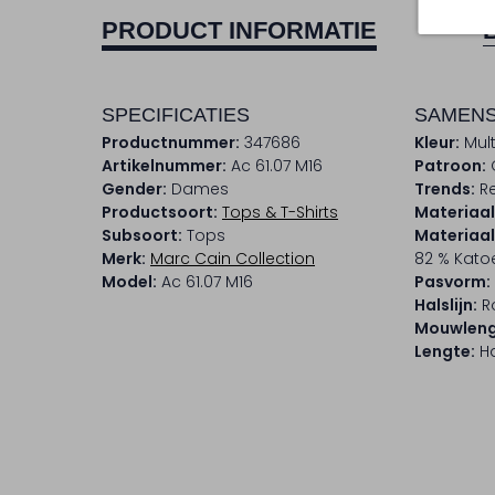
PRODUCT INFORMATIE
SPECIFICATIES
SAMENS
Productnummer:
347686
Kleur:
Mult
Artikelnummer:
Ac 61.07 M16
Patroon:
Gender:
Dames
Trends:
Re
Productsoort:
Tops & T-Shirts
Materiaal
Subsoort:
Tops
Materiaa
Merk:
Marc Cain Collection
82 % Kato
Model:
Ac 61.07 M16
Pasvorm:
Halslijn:
R
Mouwleng
Lengte:
Ha