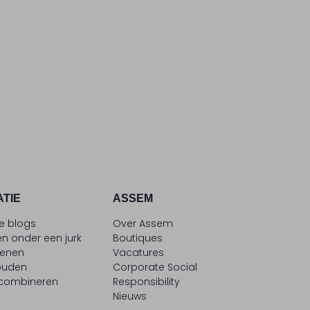
ATIE
ASSEM
le blogs
Over Assem
n onder een jurk
Boutiques
oenen
Vacatures
ouden
Corporate Social
 combineren
Responsibility
Nieuws