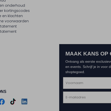
oud
 en onderhoud
er kortingscodes
e en klachten
ne voorwaarden
statement
tatement
MAAK KANS OP 
Ontvang als eerste exclusiev
en events. Schrijf je in voor
shoptegoed.
ONS
m
Assem
Assem
Assem