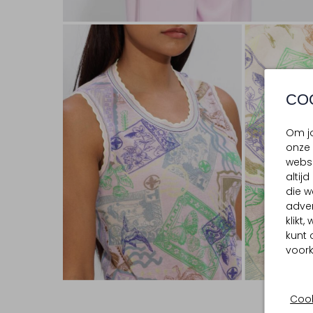
CO
Om jo
onze 
websi
altij
die w
adver
klikt
kunt 
voork
Cook