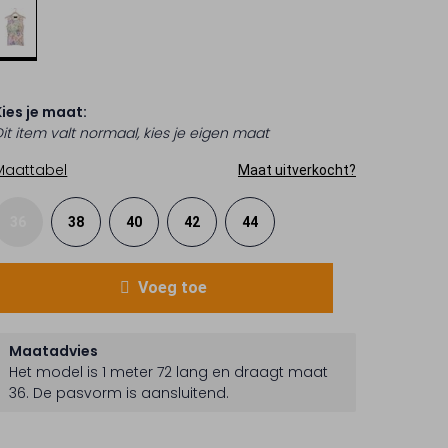
Kies je maat:
Dit item valt normaal, kies je eigen maat
Maattabel
Maat uitverkocht?
36
38
40
42
44
Voeg toe
Maatadvies
Het model is 1 meter 72 lang en draagt maat
36.
De pasvorm is
aansluitend
.