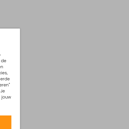
p
 de
en
ies,
eerde
eren"
 Je
m jouw