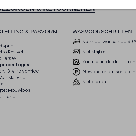
BEZORGEN & RETOURNEREN
TELLING & PASVORM
WASVOORSCHRIFTEN
i
Normaal wassen op 30 
Geprint
Niet strijken
tro Revival
:
Jersey
Kan niet in de droogtr
lpercentages:
en, 18 % Polyamide
Gewone chemische rein
Aansluitend
Niet bleken
ond
te:
Mouwloos
lf Lang