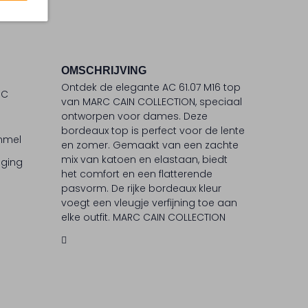
OMSCHRIJVING
Ontdek de elegante AC 61.07 M16 top
°C
van MARC CAIN COLLECTION, speciaal
ontworpen voor dames. Deze
bordeaux top is perfect voor de lente
ommel
en zomer. Gemaakt van een zachte
mix van katoen en elastaan, biedt
iging
het comfort en een flatterende
pasvorm. De rijke bordeaux kleur
voegt een vleugje verfijning toe aan
elke outfit. MARC CAIN COLLECTION
staat bekend om zijn innovatieve
ontwerpen en hoogwaardige
materialen, waardoor je altijd stijlvol
voor de dag komt.