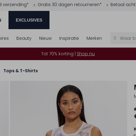
d verzending*
Gratis 30 dagen retourneren*
Betaal acht
N
EXCLUSIVES
ires
Beauty
Nieuw
Inspiratie
Merken
Tot 70% korting |
Shop nu
Tops & T-Shirts