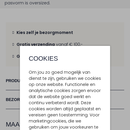
pasvorm is
oversized
.
Kies zelf je bezorgmoment
Gratis verzending
vanaf € 100,-
Gratis retour
binnen 30 dagen
COOKIES
Om jou zo goed mogelijk van
dienst te zijn, gebruiken we cookies
PRODUCT INFORMATIE
op onze website. Functionele en
analytische cookies zorgen ervoor
dat de website goed werkt en
BEZORGEN & RETOURNEREN
continu verbeterd wordt. Deze
cookies worden altijd geplaatst en
vereisen geen toestemming. Voor
marketingcookies, die we
MAAK JE LOOK COMPLEET
gebruiken om jouw voorkeuren te