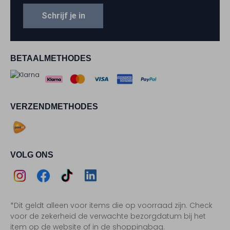
Schrijf je in
BETAALMETHODES
VERZENDMETHODES
VOLG ONS
Assem
Assem
Assem
Assem
*Dit geldt alleen voor items die op voorraad zijn. Check
Instagram
Facebook
TikTok
LinkedIn
voor de zekerheid de verwachte bezorgdatum bij het
item op de website of in de shoppingbag.