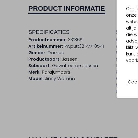
PRODUCT INFORMATIE
Om jo
onze 
websi
altij
SPECIFICATIES
SAMENS
die w
Productnummer:
331865
Kleur:
Zwa
adver
Artikelnummer:
Pwputt32 P77-0541
Patroon:
klikt
Gender:
Dames
Materiaal
kunt 
Productsoort:
Jassen
Materiaa
voork
Subsoort:
Gewatteerde Jassen
100% Poly
Merk:
Parajumpers
Pasvorm:
Model:
Jinny Woman
Halslijn:
C
Cook
Mouwleng
Lengte:
Ko