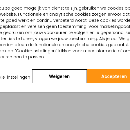
BEZORGEN & RETOURNEREN
u zo goed mogelijk van dienst te zijn, gebruiken we cookies o
website. Functionele en analytische cookies zorgen ervoor dat
te goed werkt en continu verbeterd wordt. Deze cookies word
d geplaatst en vereisen geen toestemming. Voor marketingcook
TELLING & PASVORM
WASVOORSCHRIFTEN
e gebruiken om jouw voorkeuren te volgen en je gepersonalis
rt
tenties te tonen, vragen we jouw toestemming. Als je op "Weig
Beperkt wassen op 30 °
Doorgestikt
, worden alleen de functionele en analytische cookies geplaatst.
Niet strijken
:
Polyester
ook op "Cookie-instellingen" klikken voor meer informatie of o
lpercentages:
euren aan te passen.
Kan niet in de droogtr
amide
Regular Fit
Niet chemisch reinigen
apuchon
Weigeren
Accepteren
ie-instellingen
Niet bleken
te:
Lange Mouw
rt