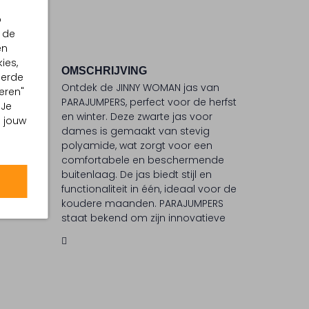
p
 de
en
ies,
OMSCHRIJVING
eerde
Ontdek de JINNY WOMAN jas van
eren"
C
PARAJUMPERS, perfect voor de herfst
 Je
en winter. Deze zwarte jas voor
m jouw
dames is gemaakt van stevig
ommel
polyamide, wat zorgt voor een
comfortabele en beschermende
buitenlaag. De jas biedt stijl en
functionaliteit in één, ideaal voor de
koudere maanden. PARAJUMPERS
staat bekend om zijn innovatieve
ontwerpen en hoogwaardige
materialen, waardoor je altijd goed
voorbereid bent op elk avontuur.