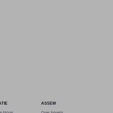
ATIE
ASSEM
le blogs
Over Assem