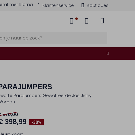
eraf met Klarna
Klantenservice
Boutiques
PARAJUMPERS
Zwarte Parajumpers Gewatteerde Jas Jinny
Woman
€ 570,00
€ 398,99
-30%
Kleur:
Zwart