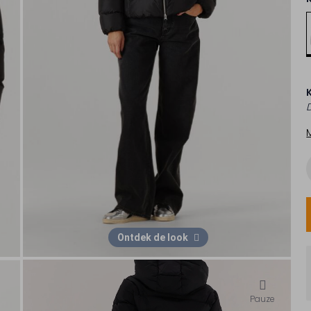
Ontdek de look
Pauze