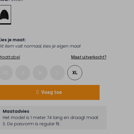
Kies je maat:
Dit item valt normaal, kies je eigen maat
Maattabel
Maat uitverkocht?
XS
S
M
L
XL
Voeg toe
Maatadvies
Het model is 1 meter 74 lang en draagt maat
S.
De pasvorm is
regular fit
.