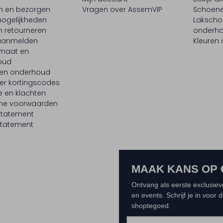
en en bezorgen
Vragen over AssemVIP
Schoene
ogelijkheden
Laksch
n retourneren
onderh
 aanmelden
Kleuren
maat en
oud
 en onderhoud
er kortingscodes
e en klachten
ne voorwaarden
statement
tatement
MAAK KANS OP 
Ontvang als eerste exclusiev
en events. Schrijf je in voor
shoptegoed.