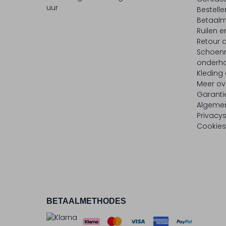
uur
Bestell
Betaalm
Ruilen e
Retour
Schoen
onderh
Kleding
Meer ov
Garanti
Algeme
Privacy
Cookies
BETAALMETHODES