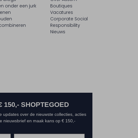
n onder een jurk
Boutiques
oenen
Vacatures
ouden
Corporate Social
 combineren
Responsibility
Nieuws
€ 150,- SHOPTEGOED
e updates over de nieuwste collecties, acties
 de nieuwsbrief en maak kans op € 150,-