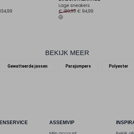
Lage sneakers
134,99
€ 189,99
€ 94,99
BEKIJK MEER
Gewatteerde jassen
Parajumpers
Polyester
ENSERVICE
ASSEMVIP
INSPIR
t
Mijn account
Bekijk al