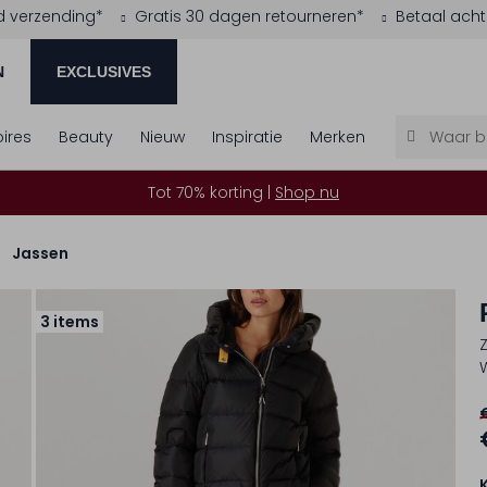
d verzending*
Gratis 30 dagen retourneren*
Betaal acht
N
EXCLUSIVES
ires
Beauty
Nieuw
Inspiratie
Merken
Tot 70% korting |
Shop nu
Jassen
3 items