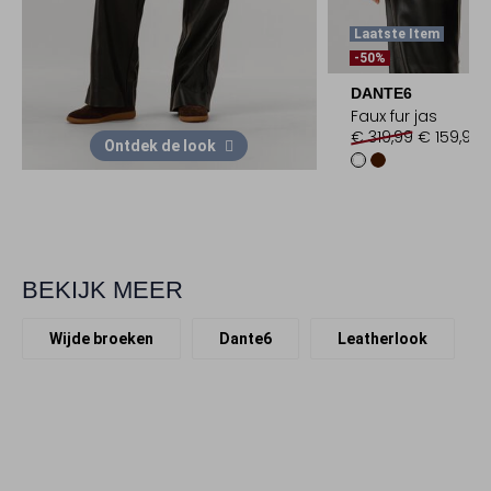
Laatste Item
-50%
DANTE6
Faux fur jas
€ 319,99
€ 159,99
Ontdek de look
BEKIJK MEER
Wijde broeken
Dante6
Leatherlook