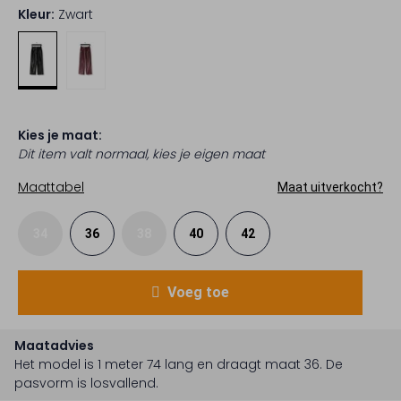
Kleur:
Zwart
Kies je maat:
Dit item valt normaal, kies je eigen maat
Maattabel
Maat uitverkocht?
34
36
38
40
42
Voeg toe
Maatadvies
Het model is 1 meter 74 lang en draagt maat 36.
De
pasvorm is
losvallend
.