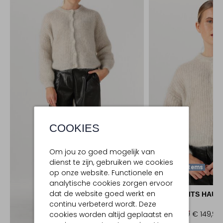
COOKIES
Om jou zo goed mogelijk van
dienst te zijn, gebruiken we cookies
Laatste Items
op onze website. Functionele en
-40%
analytische cookies zorgen ervoor
dat de website goed werkt en
DES PETITS HAUT
continu verbeterd wordt. Deze
Trui
€ 249,99
€ 149,99
cookies worden altijd geplaatst en
Ontdek de look