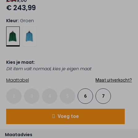
€ 349,00
€ 243,99
Kleur:
Groen
Kies je maat:
Dit item valt normaal, kies je eigen maat
Maattabel
Maat uitverkocht?
2
3
4
5
6
7
Voeg toe
Maatadvies