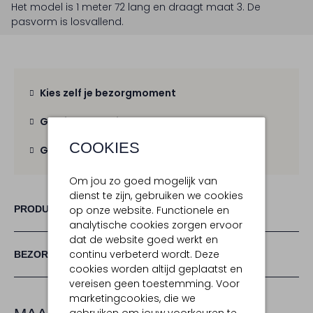
Het model is 1 meter 72 lang en draagt maat 3.
De
pasvorm is
losvallend
.
Kies zelf je bezorgmoment
Gratis verzending
vanaf € 100,-
COOKIES
Gratis retour
binnen 30 dagen
Om jou zo goed mogelijk van
dienst te zijn, gebruiken we cookies
PRODUCT INFORMATIE
op onze website. Functionele en
analytische cookies zorgen ervoor
dat de website goed werkt en
continu verbeterd wordt. Deze
BEZORGEN & RETOURNEREN
cookies worden altijd geplaatst en
vereisen geen toestemming. Voor
marketingcookies, die we