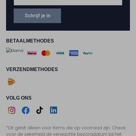
Schrijf je in
BETAALMETHODES
VERZENDMETHODES
VOLG ONS
Assem
Assem
Assem
Assem
*Dit geldt alleen voor items die op voorraad zijn. Check
Instagram
Facebook
TikTok
LinkedIn
voor de zekerheid de verwachte bezorgdatum bij het