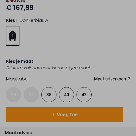
€ 239,99
€ 167,99
Kleur:
Donkerblauw
Kies je maat:
Dit item valt normaal, kies je eigen maat
Maattabel
Maat uitverkocht?
34
36
38
40
42
Voeg toe
Maatadvies