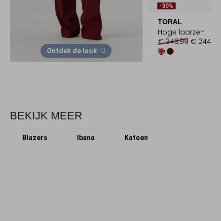
-30%
TORAL
Hoge laarzen
€ 349,99
€ 244,99
Ontdek de look
BEKIJK MEER
Blazers
Ibana
Katoen