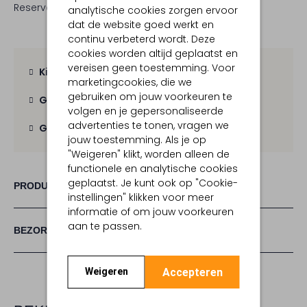
Reserveer direct in een van onze 19 boutiques
analytische cookies zorgen ervoor
dat de website goed werkt en
continu verbeterd wordt. Deze
cookies worden altijd geplaatst en
vereisen geen toestemming. Voor
Kies zelf je bezorgmoment
marketingcookies, die we
gebruiken om jouw voorkeuren te
Gratis verzending
vanaf € 100,-
volgen en je gepersonaliseerde
advertenties te tonen, vragen we
Gratis retour
binnen 30 dagen
jouw toestemming. Als je op
"Weigeren" klikt, worden alleen de
functionele en analytische cookies
geplaatst. Je kunt ook op "Cookie-
PRODUCT INFORMATIE
instellingen" klikken voor meer
informatie of om jouw voorkeuren
aan te passen.
BEZORGEN & RETOURNEREN
Accepteren
Weigeren