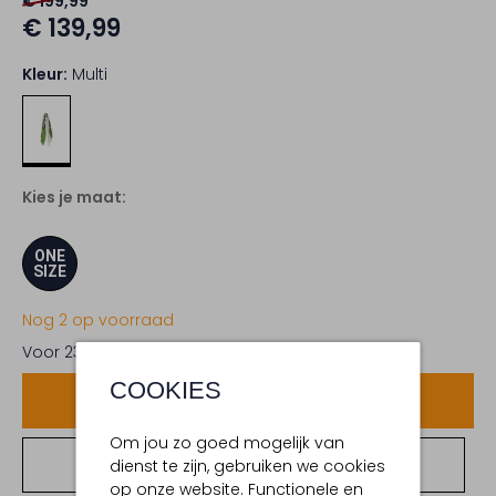
€ 199,99
€ 139,99
Kleur:
Multi
Kies je maat:
ONE
SIZE
Nog 2 op voorraad
Voor 23:59 uur besteld,
dinsdag in huis
COOKIES
Voeg toe
Om jou zo goed mogelijk van
Bekijk winkelvoorraad
dienst te zijn, gebruiken we cookies
op onze website. Functionele en