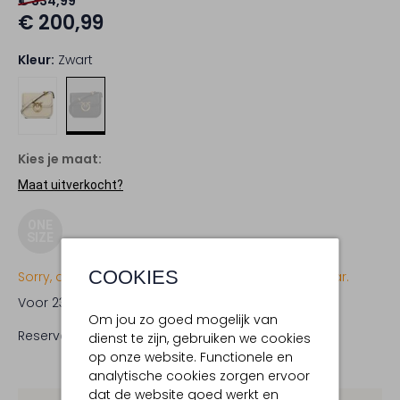
€ 334,99
€ 200,99
Kleur:
Zwart
Kies je maat:
Maat uitverkocht?
ONE
SIZE
COOKIES
Sorry, dit item is momenteel (nog) niet beschikbaar.
Voor 23:59 uur besteld,
woensdag in huis
Om jou zo goed mogelijk van
Reserveer direct in een van onze 19 boutiques
dienst te zijn, gebruiken we cookies
op onze website. Functionele en
analytische cookies zorgen ervoor
dat de website goed werkt en