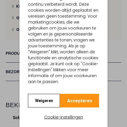
continu verbeterd wordt. Deze
Kies zelf je bezorgmoment
cookies worden altijd geplaatst en
vereisen geen toestemming. Voor
Gratis verzending
vanaf € 100,-
marketingcookies, die we
gebruiken om jouw voorkeuren te
Gratis retour
binnen 30 dagen
volgen en je gepersonaliseerde
advertenties te tonen, vragen we
jouw toestemming. Als je op
"Weigeren" klikt, worden alleen de
PRODUCT INFORMATIE
functionele en analytische cookies
geplaatst. Je kunt ook op "Cookie-
instellingen" klikken voor meer
BEZORGEN & RETOURNEREN
informatie of om jouw voorkeuren
aan te passen.
Accepteren
Weigeren
BEKIJK MEER
Cookie-instellingen
Schoudertassen
Pinko
Leer