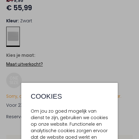
€ 79,95
€ 55,99
Kleur:
Zwart
Kies je maat:
Maat uitverkocht?
ONE
SIZE
COOKIES
Sorry, dit item is momenteel (nog) niet beschikbaar.
Voor 23:59 uur besteld,
woensdag in huis
Om jou zo goed mogelijk van
Reserveer direct in een van onze 19 boutiques
dienst te zijn, gebruiken we cookies
op onze website. Functionele en
analytische cookies zorgen ervoor
dat de website goed werkt en