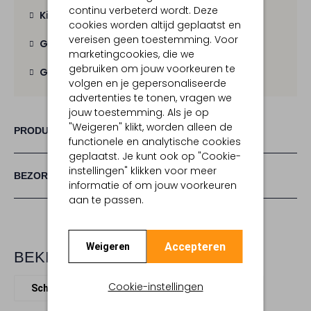
continu verbeterd wordt. Deze
Kies zelf je bezorgmoment
cookies worden altijd geplaatst en
vereisen geen toestemming. Voor
Gratis verzending
vanaf € 100,-
marketingcookies, die we
gebruiken om jouw voorkeuren te
Gratis retour
binnen 30 dagen
volgen en je gepersonaliseerde
advertenties te tonen, vragen we
jouw toestemming. Als je op
"Weigeren" klikt, worden alleen de
PRODUCT INFORMATIE
functionele en analytische cookies
geplaatst. Je kunt ook op "Cookie-
instellingen" klikken voor meer
BEZORGEN & RETOURNEREN
informatie of om jouw voorkeuren
aan te passen.
Accepteren
Weigeren
BEKIJK MEER
Cookie-instellingen
Schoudertassen
Hvisk
Vegan