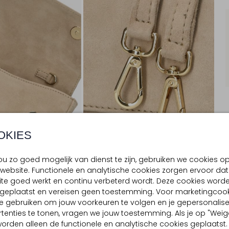
OKIES
u zo goed mogelijk van dienst te zijn, gebruiken we cookies o
website. Functionele en analytische cookies zorgen ervoor dat
te goed werkt en continu verbeterd wordt. Deze cookies word
BEZORGEN & RETOURNEREN
d geplaatst en vereisen geen toestemming. Voor marketingcook
e gebruiken om jouw voorkeuren te volgen en je gepersonalis
tenties te tonen, vragen we jouw toestemming. Als je op "Weig
, worden alleen de functionele en analytische cookies geplaatst.
TELLING & PASVORM
OMSCHRIJVING