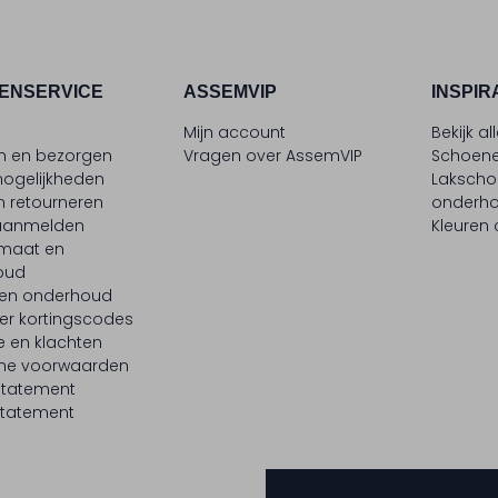
ENSERVICE
ASSEMVIP
INSPIR
t
Mijn account
Bekijk al
en en bezorgen
Vragen over AssemVIP
Schoene
ogelijkheden
Laksch
n retourneren
onderh
 aanmelden
Kleuren
maat en
oud
 en onderhoud
er kortingscodes
e en klachten
ne voorwaarden
statement
tatement