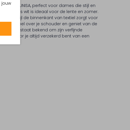
m jouw
as van UNISA, perfect voor dames die stijl en
e tas in fris wit is ideaal voor de lente en zomer.
 uit, terwijl de binnenkant van textiel zorgt voor
comfortabel over je schouder en geniet van de
edt. UNISA staat bekend om zijn verfijnde
, waardoor je altijd verzekerd bent van een