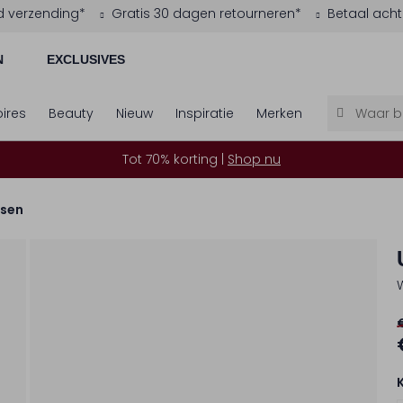
d verzending*
Gratis 30 dagen retourneren*
Betaal acht
N
EXCLUSIVES
ires
Beauty
Nieuw
Inspiratie
Merken
Tot 70% korting |
Shop nu
sen