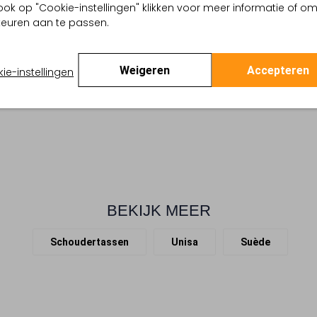
ook op "Cookie-instellingen" klikken voor meer informatie of o
Ontdek de ZDREAMIN schoudert
ge
euren aan te passen.
functionaliteit waarderen. Dez
assic Tailoring
De buitenkant straalt elegantie
 buitenkant:
Suède
een zachte touch. Draag 'm 
 binnenkant:
Textiel
Weigeren
Accepteren
ie-instellingen
veelzijdigheid die deze tas bi
en:
21 X 5 X 10 Cm
ontwerpen en oog voor detail
ar hengsel:
Nee
modieuze keuze.
BEKIJK MEER
Schoudertassen
Unisa
Suède