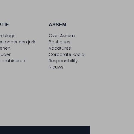
ATIE
ASSEM
le blogs
Over Assem
n onder een jurk
Boutiques
oenen
Vacatures
ouden
Corporate Social
 combineren
Responsibility
Nieuws