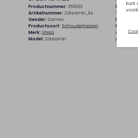
kunt 
Productnummer:
358103
Kleur:
Bei
voork
Artikelnummer:
Zdreamin_ks
Trends:
Cl
Gender:
Dames
Materiaal
Productsoort:
Schoudertassen
Materiaal
Cook
Merk:
Unisa
Afmeting
Model:
Zdreamin
Afneemba