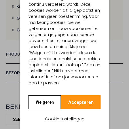
continu verbeterd wordt. Deze
Kies zelf je bezorgmoment
cookies worden altijd geplaatst en
vereisen geen toestemming. Voor
Gratis verzending
vanaf € 100,-
marketingcookies, die we
gebruiken om jouw voorkeuren te
Gratis retour
binnen 30 dagen
volgen en je gepersonaliseerde
advertenties te tonen, vragen we
jouw toestemming. Als je op
"Weigeren" klikt, worden alleen de
PRODUCT INFORMATIE
functionele en analytische cookies
geplaatst. Je kunt ook op "Cookie-
instellingen" klikken voor meer
BEZORGEN & RETOURNEREN
informatie of om jouw voorkeuren
aan te passen.
Accepteren
Weigeren
BEKIJK MEER
Cookie-instellingen
Schoudertassen
Pinko
Leer