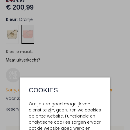
€ 334,99
€ 200,99
Kleur:
Oranje
Kies je maat:
Maat uitverkocht?
ONE
SIZE
COOKIES
Sorry, dit item is momenteel (nog) niet beschikbaar.
Voor 23:59 uur besteld,
woensdag in huis
Om jou zo goed mogelijk van
Reserveer direct in een van onze 19 boutiques
dienst te zijn, gebruiken we cookies
op onze website. Functionele en
analytische cookies zorgen ervoor
dat de website goed werkt en