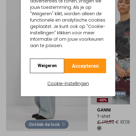
advertenties te tonen, vragen we
jouw toestemming. Als je op
"Weigeren" klikt, worden alleen de
functionele en analytische cookies
geplaatst. Je kunt ook op "Cookie-
instellingen" klikken voor meer
informatie of om jouw voorkeuren
aan te passen.
Accepteren
Weigeren
Cookie-instellingen
Laatste Maten
-40%
GANNI
T-shirt
€ 179,99
€ 107,99
Ontdek de look